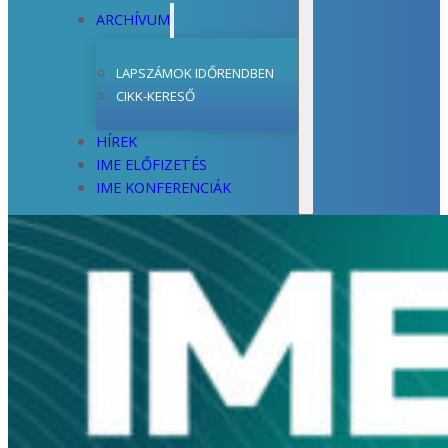
ARCHÍVUM
LAPSZÁMOK IDŐRENDBEN
CIKK-KERESŐ
HÍREK
IME ELŐFIZETÉS
IME KONFERENCIÁK