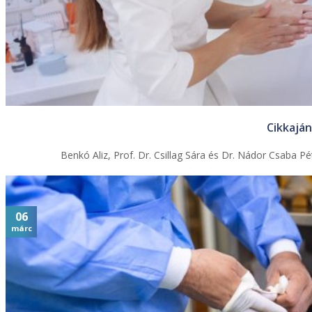
Cikkaján
Benkó Aliz, Prof. Dr. Csillag Sára és Dr. Nádor Csaba 
06
márc