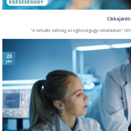
Cikkajánló
"A virtuális valóság az egészségügyi oktatásban" cí
23
jan