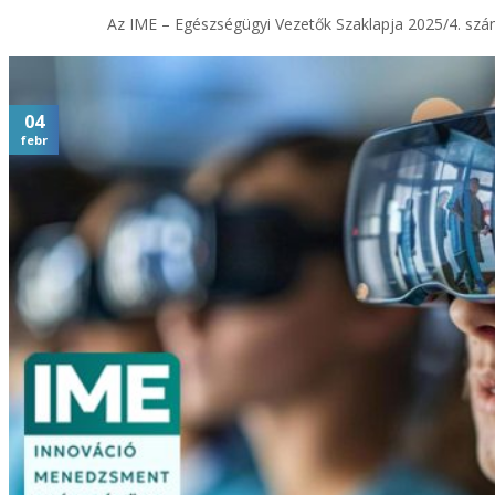
Az IME – Egészségügyi Vezetők Szaklapja 2025/4. szám
04
febr