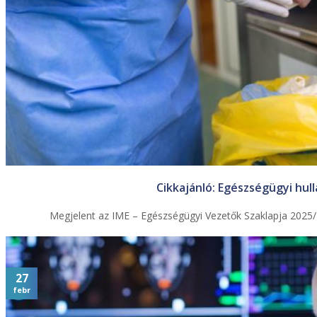
Cikkajánló: Egészségügyi hul
Megjelent az IME – Egészségügyi Vezetők Szaklapja 2025/4
27
febr