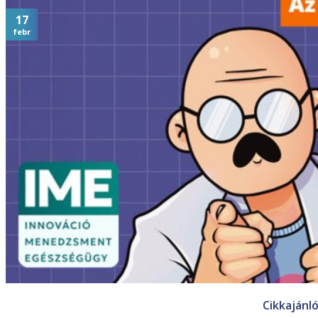
17
febr
Cikkajánl