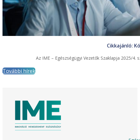
Cikkajánló: K
Az IME – Egészségügyi Vezetők Szaklapja 2025/4. sz
További hírek
Egész