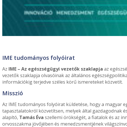
IME tudományos folyóirat
Az
IME – Az egészségügyi vezetők szaklapja
az egészsé
vezetők szaklapja olvasóinak az általános egészségpolitikai
információkig terjedve széles körű ismereteket közvetít.
Misszió
Az IME tudományos folyóirat küldetése, hogy a magyar e
tapasztalatokról közvetítsen, melyek által gazdagodnak é
alapító,
Tamás Éva
szellemi örökségét, a fiatalok és az 
orvosszakma jövőjében és menedzsmentjének világszínvona