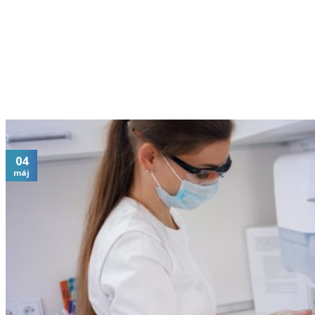
04
máj