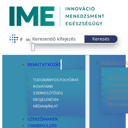
Keresés
Keresés
Follow us on Facebook
Follow us on LinkedIn
×
BEMUTATKOZÁ
BEMUTATKOZÁS
TUDOMÁNYO
TUDOMÁNYOS FOLYÓIRAT
ROVATAINK
ROVATAINK
SZERKESZT
SZERKESZTŐSÉG
MEGJELENÉ
MEGJELENÉSEK
MÉDIAAJÁNL
MÉDIAAJÁNLAT
SZERZŐINKNEK
CIKKBEKÜLDÉS