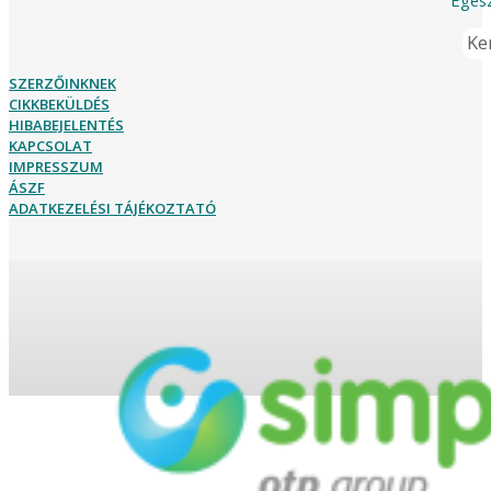
Ker
SZERZŐINKNEK
CIKKBEKÜLDÉS
HIBABEJELENTÉS
KAPCSOLAT
IMPRESSZUM
ÁSZF
ADATKEZELÉSI TÁJÉKOZTATÓ