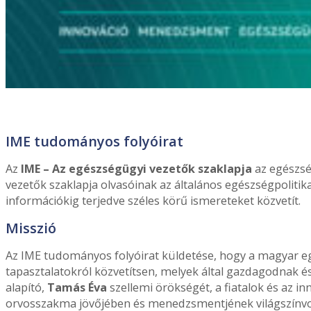
IME tudományos folyóirat
Az
IME – Az egészségügyi vezetők szaklapja
az egészsé
vezetők szaklapja olvasóinak az általános egészségpolitikai
információkig terjedve széles körű ismereteket közvetít.
Misszió
Az IME tudományos folyóirat küldetése, hogy a magyar e
tapasztalatokról közvetítsen, melyek által gazdagodnak é
alapító,
Tamás Éva
szellemi örökségét, a fiatalok és az 
orvosszakma jövőjében és menedzsmentjének világszínvona