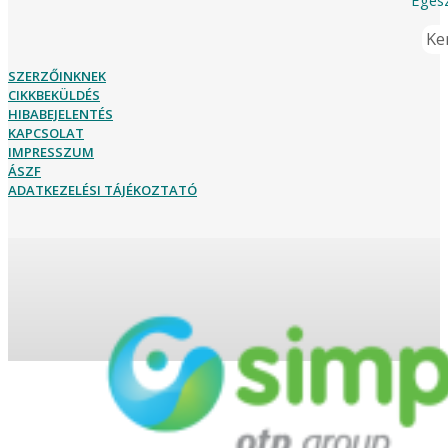
Ker
SZERZŐINKNEK
CIKKBEKÜLDÉS
HIBABEJELENTÉS
KAPCSOLAT
IMPRESSZUM
ÁSZF
ADATKEZELÉSI TÁJÉKOZTATÓ