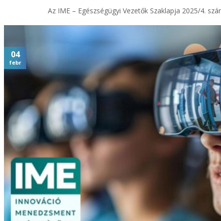
Az IME – Egészségügyi Vezetők Szaklapja 2025/4. szám
04
febr