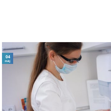
04
máj