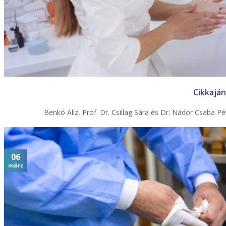
Cikkaján
Benkó Aliz, Prof. Dr. Csillag Sára és Dr. Nádor Csaba 
06
márc