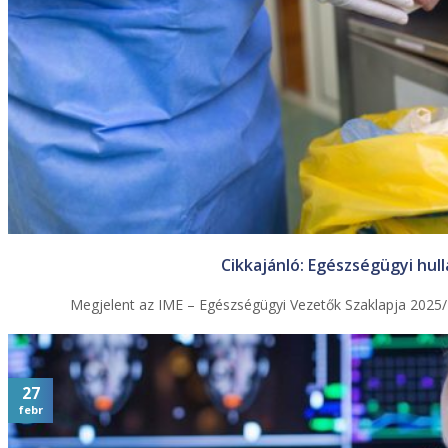
Cikkajánló: Egészségügyi hul
Megjelent az IME – Egészségügyi Vezetők Szaklapja 2025/4
27
febr