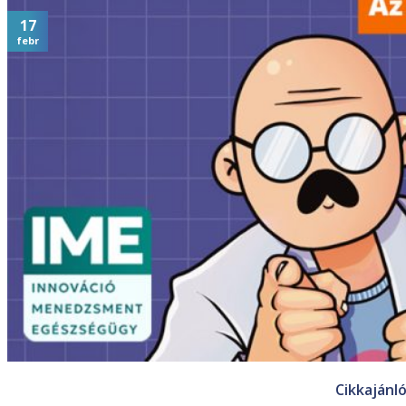
17
febr
Cikkajánl