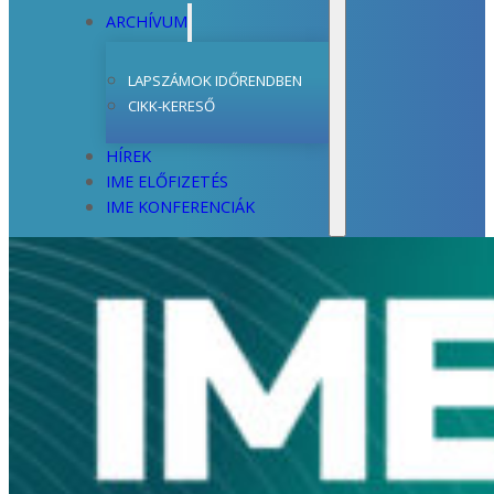
ARCHÍVUM
LAPSZÁMOK IDŐRENDBEN
CIKK-KERESŐ
HÍREK
IME ELŐFIZETÉS
IME KONFERENCIÁK