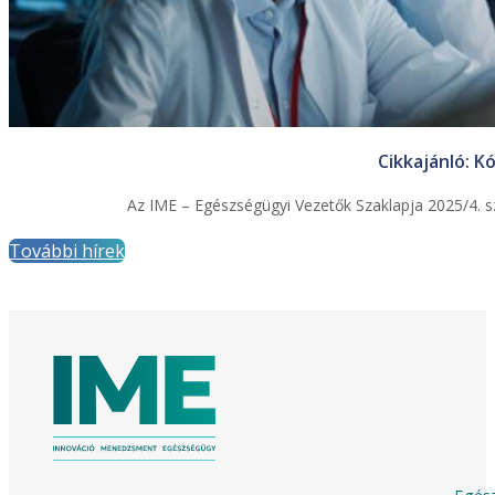
Cikkajánló: K
Az IME – Egészségügyi Vezetők Szaklapja 2025/4. sz
További hírek
Egész