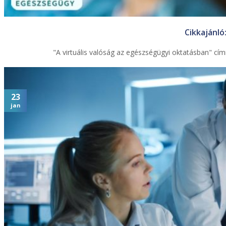
Cikkajánló
"A virtuális valóság az egészségügyi oktatásban" cí
23
jan