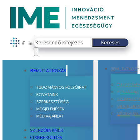
Keresés
Keresés
Follow us on Facebook
Follow us on LinkedIn
×
BEMUTATKOZÁ
BEMUTATKOZÁS
TUDOMÁNYO
TUDOMÁNYOS FOLYÓIRAT
ROVATAINK
ROVATAINK
SZERKESZT
SZERKESZTŐSÉG
MEGJELENÉ
MEGJELENÉSEK
MÉDIAAJÁNL
MÉDIAAJÁNLAT
SZERZŐINKNEK
CIKKBEKÜLDÉS