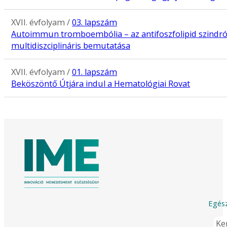
XVII. évfolyam /
03. lapszám
Autoimmun tromboembólia – az antifoszfolipid szind
multidiszciplináris bemutatása
XVII. évfolyam /
01. lapszám
Beköszöntő Útjára indul a Hematológiai Rovat
Egész
Ker