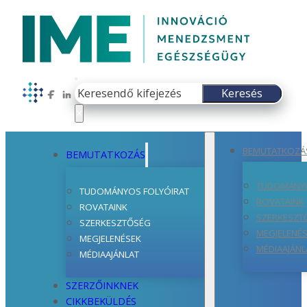
Keresés
Keresés
Follow us on Facebook
Follow us on LinkedIn
×
BEMUTATKOZÁ
BEMUTATKOZÁS
TUDOMÁNYO
TUDOMÁNYOS FOLYÓIRAT
ROVATAINK
ROVATAINK
SZERKESZT
SZERKESZTŐSÉG
MEGJELENÉ
MEGJELENÉSEK
MÉDIAAJÁNL
MÉDIAAJÁNLAT
SZERZŐINKNEK
CIKKBEKÜLDÉS