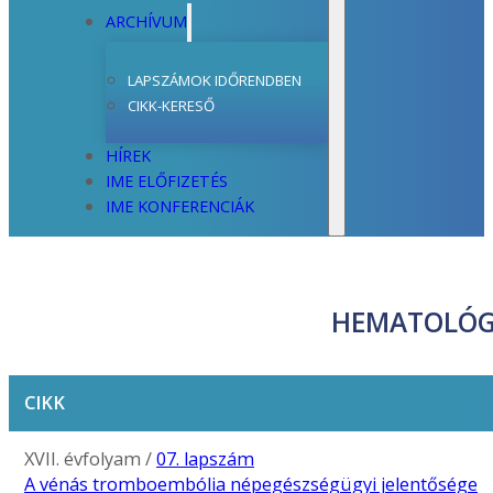
ARCHÍVUM
LAPSZÁMOK IDŐRENDBEN
CIKK-KERESŐ
HÍREK
IME ELŐFIZETÉS
IME KONFERENCIÁK
HEMATOLÓG
CIKK
XVII. évfolyam /
07. lapszám
A vénás tromboembólia népegészségügyi jelentősége