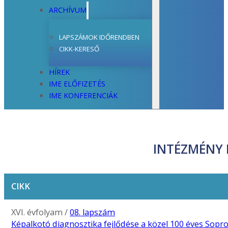
ARCHÍVUM
LAPSZÁMOK IDŐRENDBEN
CIKK-KERESŐ
HÍREK
IME ELŐFIZETÉS
IME KONFERENCIÁK
INTÉZMÉNY
CIKK
XVI. évfolyam /
08. lapszám
Képalkotó diagnosztika fejlődése a közel 100 éves Sopr