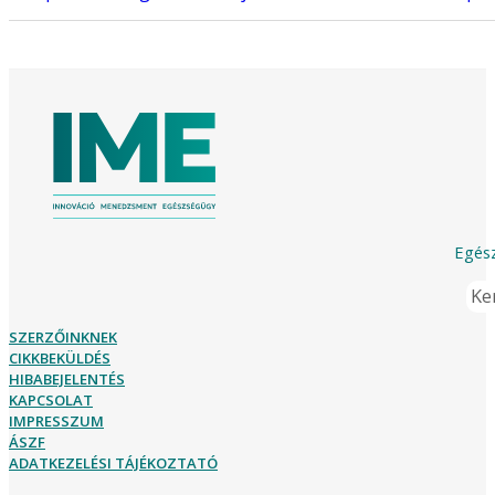
Egész
Ker
SZERZŐINKNEK
CIKKBEKÜLDÉS
HIBABEJELENTÉS
KAPCSOLAT
IMPRESSZUM
ÁSZF
ADATKEZELÉSI TÁJÉKOZTATÓ