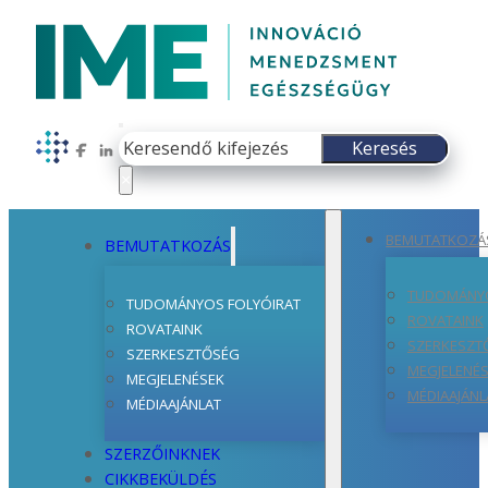
Keresés
Keresés
Follow us on Facebook
Follow us on LinkedIn
×
BEMUTATKOZÁ
BEMUTATKOZÁS
TUDOMÁNYO
TUDOMÁNYOS FOLYÓIRAT
ROVATAINK
ROVATAINK
SZERKESZT
SZERKESZTŐSÉG
MEGJELENÉ
MEGJELENÉSEK
MÉDIAAJÁNL
MÉDIAAJÁNLAT
SZERZŐINKNEK
CIKKBEKÜLDÉS