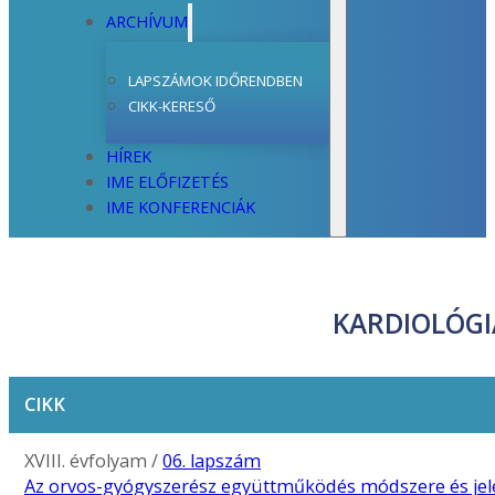
ARCHÍVUM
LAPSZÁMOK IDŐRENDBEN
CIKK-KERESŐ
HÍREK
IME ELŐFIZETÉS
IME KONFERENCIÁK
KARDIOLÓGI
CIKK
XVIII. évfolyam /
06. lapszám
Az orvos-gyógyszerész együttműködés módszere és jel