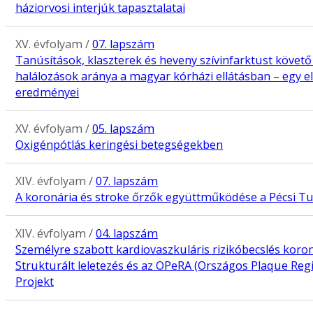
háziorvosi interjúk tapasztalatai
XV. évfolyam /
07. lapszám
Tanúsítások, klaszterek és heveny szívinfarktust követő
halálozások aránya a magyar kórházi ellátásban – egy el
eredményei
XV. évfolyam /
05. lapszám
Oxigénpótlás keringési betegségekben
XIV. évfolyam /
07. lapszám
A koronária és stroke őrzők együttműködése a Pécsi
XIV. évfolyam /
04. lapszám
Személyre szabott kardiovaszkuláris rizikóbecslés koron
Strukturált leletezés és az OPeRA (Országos Plaque Regi
Projekt