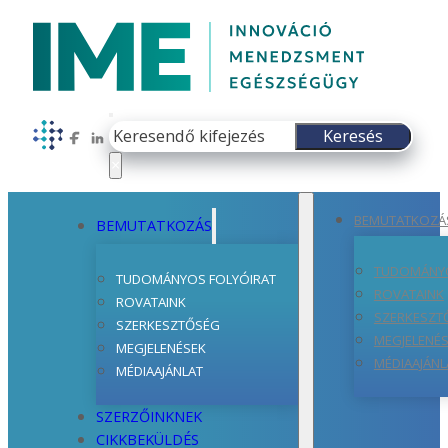
Keresés
Keresés
Follow us on Facebook
Follow us on LinkedIn
×
BEMUTATKOZÁ
BEMUTATKOZÁS
TUDOMÁNYO
TUDOMÁNYOS FOLYÓIRAT
ROVATAINK
ROVATAINK
SZERKESZT
SZERKESZTŐSÉG
MEGJELENÉ
MEGJELENÉSEK
MÉDIAAJÁNL
MÉDIAAJÁNLAT
SZERZŐINKNEK
CIKKBEKÜLDÉS