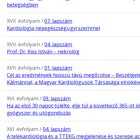
betegségben
XVII. évfolyam /
07. lapszám
Kardiológia népegészségügyi szemmel
XVII. évfolyam /
04. lapszám
Prof. Dr. Kiss István – nekrológ
XVII. évfolyam /
01. lapszám
Cél az eredmények hosszú távú megőrzése – Beszélgetés
Kálmánnal, a Magyar Kardiológusok Társasága elnökév
XVI. évfolyam /
09. lapszám
Ha az első 30 napot túlélte, élje túl a következő 365-öt is
gyógyszer és utógondozás
XVI. évfolyam /
04. lapszám
A telekardiológia és a TTEKG megjelenése és szerepe az