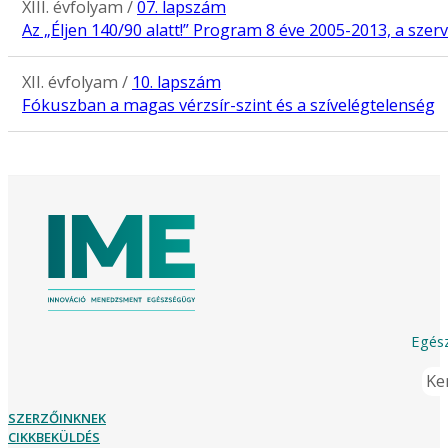
XIII. évfolyam /
07. lapszám
Az „Éljen 140/90 alatt!” Program 8 éve 2005-2013, a szerve
XII. évfolyam /
10. lapszám
Fókuszban a magas vérzsír-szint és a szívelégtelenség
Egész
Ker
SZERZŐINKNEK
CIKKBEKÜLDÉS