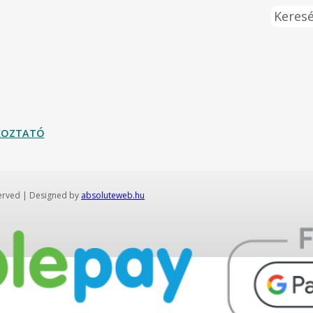
Keresé
ÉKOZTATÓ
served | Designed by
absoluteweb.hu