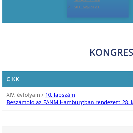
MÉDIAAJÁNLAT
KONGRES
CIKK
XIV. évfolyam /
10. lapszám
Beszámoló az EANM Hamburgban rendezett 28. k