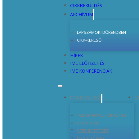
CIKKBEKÜLDÉS
ARCHÍVUM
LAPSZÁMOK IDŐRENDBEN
CIKK-KERESŐ
HÍREK
IME ELŐFIZETÉS
IME KONFERENCIÁK
BEMUTATKOZÁS
SZ
TUDOMÁNYOS FOLYÓIRAT
ROVATAINK
SZERKESZTŐSÉG
MEGJELENÉSEK