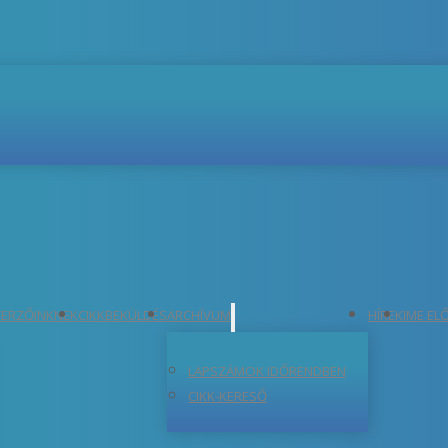
ERZŐINKNEK
CIKKBEKÜLDÉS
ARCHÍVUM
HÍREK
IME EL
LAPSZÁMOK IDŐRENDBEN
CIKK-KERESŐ