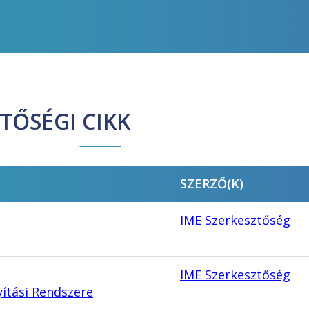
TŐSÉGI CIKK
SZERZŐ(K)
IME Szerkesztőség
IME Szerkesztőség
ítási Rendszere