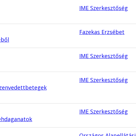
IME Szerkesztőség
Fazekas Erzsébet
éből
IME Szerkesztőség
IME Szerkesztőség
szenvedettbetegek
IME Szerkesztőség
méhdaganatok
Országos Alapellátási