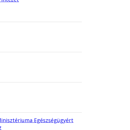
Minisztériuma Egészségügyért
g