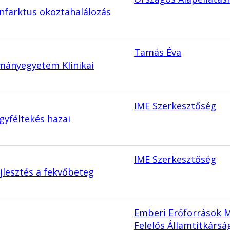
infarktus okoztahalálozás
Tamás Éva
ományegyetem Klinikai
IME Szerkesztőség
gyféltekés hazai
IME Szerkesztőség
jlesztés a fekvőbeteg
Emberi Erőforrások 
Felelős Államtitkársá