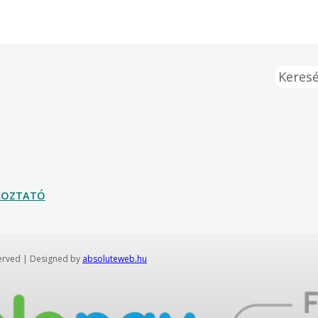
Keresé
ÉKOZTATÓ
served | Designed by
absoluteweb.hu