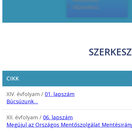
MÉDIAAJÁNLAT
SZERKESZ
CIKK
XIV. évfolyam /
01. lapszám
Búcsúzunk…
XII. évfolyam /
06. lapszám
Megújul az Országos Mentőszolgálat Mentésirány