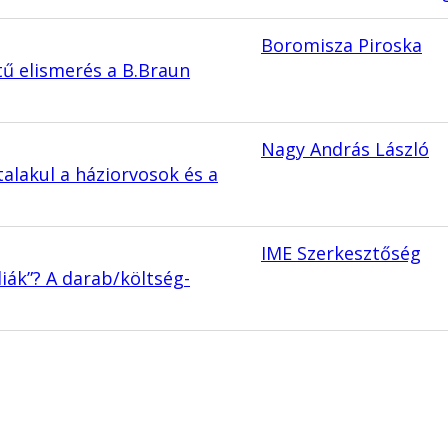
Boromisza Piroska
ntű elismerés a B.Braun
Nagy András László
alakul a háziorvosok és a
IME Szerkesztőség
iák”? A darab/költség-