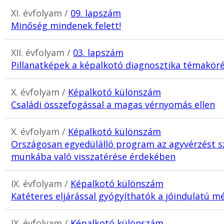
XI. évfolyam /
09. lapszám
Minőség mindenek felett!
XII. évfolyam /
03. lapszám
Pillanatképek a képalkotó diagnosztika témakör
X. évfolyam /
Képalkotó különszám
Családi összefogással a magas vérnyomás ellen
X. évfolyam /
Képalkotó különszám
Országosan egyedülálló program az agyvérzést 
munkába való visszatérése érdekében
IX. évfolyam /
Képalkotó különszám
Katéteres eljárással gyógyíthatók a jóindulatú 
IX. évfolyam /
Képalkotó különszám