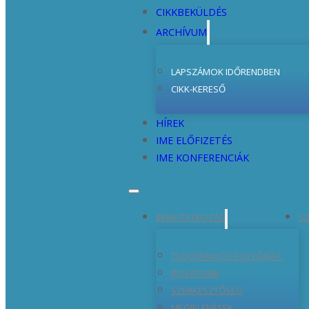
CIKKBEKÜLDÉS
ARCHÍVUM
LAPSZÁMOK IDŐRENDBEN
CIKK-KERESŐ
HÍREK
IME ELŐFIZETÉS
IME KONFERENCIÁK
BEMUTATKOZÁS
SZ
TUDOMÁNYOS FOLYÓIRAT
ROVATAINK
SZERKESZTŐSÉG
MEGJELENÉSEK