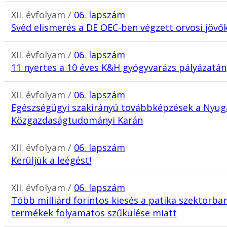
XII. évfolyam /
06. lapszám
Svéd elismerés a DE OEC-ben végzett orvosi jöv
XII. évfolyam /
06. lapszám
11 nyertes a 10 éves K&H gyógyvarázs pályázatán
XII. évfolyam /
06. lapszám
Egészségügyi szakirányú továbbképzések a Nyu
Közgazdaságtudományi Karán
XII. évfolyam /
06. lapszám
Kerüljük a leégést!
XII. évfolyam /
06. lapszám
Több milliárd forintos kiesés a patika szektorb
termékek folyamatos szűkülése miatt