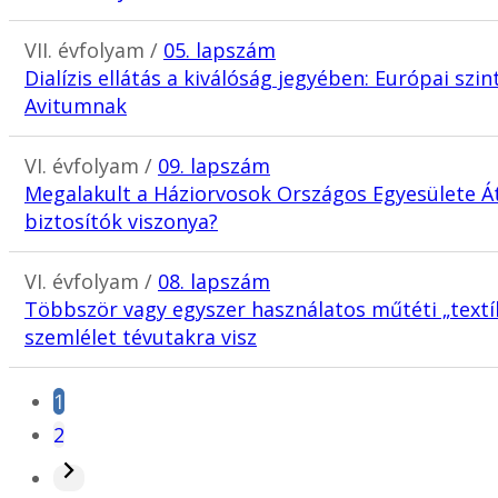
VII. évfolyam /
05. lapszám
Dialízis ellátás a kiválóság jegyében: Európai szi
Avitumnak
VI. évfolyam /
09. lapszám
Megalakult a Háziorvosok Országos Egyesülete Át
biztosítók viszonya?
VI. évfolyam /
08. lapszám
Többször vagy egyszer használatos műtéti „textíl
szemlélet tévutakra visz
1
2