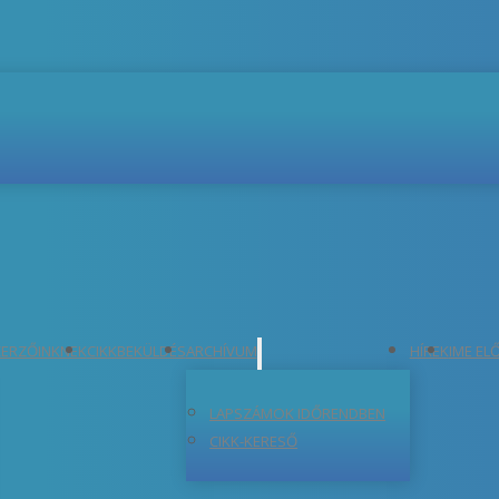
ERZŐINKNEK
CIKKBEKÜLDÉS
ARCHÍVUM
HÍREK
IME EL
LAPSZÁMOK IDŐRENDBEN
CIKK-KERESŐ