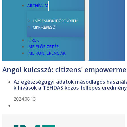
ARCHÍVUM
LAPSZÁMOK IDŐRENDBEN
CIKK-KERESŐ
HÍREK
IME ELŐFIZETÉS
IME KONFERENCIÁK
Angol kulcsszó:
citizens' empowerme
Az egészségügyi adatok másodlagos használat
kihívások a TEHDAS közös fellépés eredmény
2024.08.13.