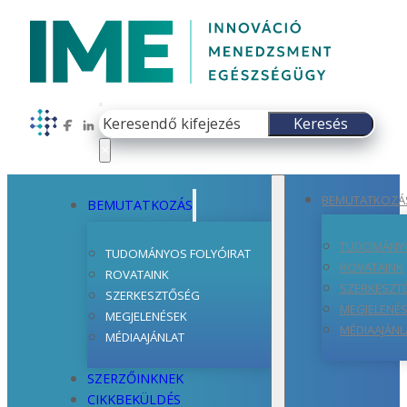
Keresés
Keresés
Follow us on Facebook
Follow us on LinkedIn
×
BEMUTATKOZÁ
BEMUTATKOZÁS
TUDOMÁNYO
TUDOMÁNYOS FOLYÓIRAT
ROVATAINK
ROVATAINK
SZERKESZT
SZERKESZTŐSÉG
MEGJELENÉ
MEGJELENÉSEK
MÉDIAAJÁNL
MÉDIAAJÁNLAT
SZERZŐINKNEK
CIKKBEKÜLDÉS