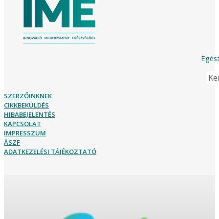
Egész
Ker
SZERZŐINKNEK
CIKKBEKÜLDÉS
HIBABEJELENTÉS
KAPCSOLAT
IMPRESSZUM
ÁSZF
ADATKEZELÉSI TÁJÉKOZTATÓ