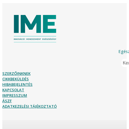
Egész
Ker
SZERZŐINKNEK
CIKKBEKÜLDÉS
HIBABEJELENTÉS
KAPCSOLAT
IMPRESSZUM
ÁSZF
ADATKEZELÉSI TÁJÉKOZTATÓ