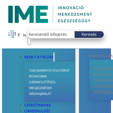
Keresés
Keresés
Follow us on Facebook
Follow us on LinkedIn
×
BEMUTATKOZÁ
BEMUTATKOZÁS
TUDOMÁNYO
TUDOMÁNYOS FOLYÓIRAT
ROVATAINK
ROVATAINK
SZERKESZT
SZERKESZTŐSÉG
MEGJELENÉ
MEGJELENÉSEK
MÉDIAAJÁNL
MÉDIAAJÁNLAT
SZERZŐINKNEK
CIKKBEKÜLDÉS