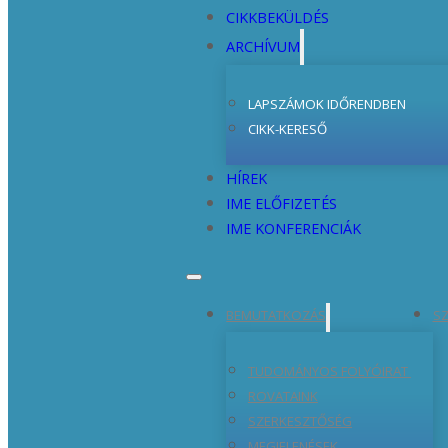
CIKKBEKÜLDÉS
ARCHÍVUM
LAPSZÁMOK IDŐRENDBEN
CIKK-KERESŐ
HÍREK
IME ELŐFIZETÉS
IME KONFERENCIÁK
BEMUTATKOZÁS
SZ
TUDOMÁNYOS FOLYÓIRAT
ROVATAINK
SZERKESZTŐSÉG
MEGJELENÉSEK