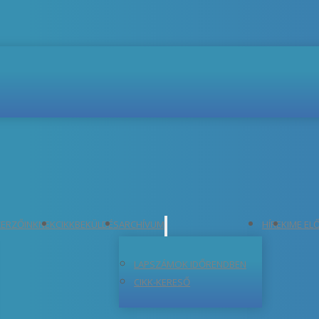
ERZŐINKNEK
CIKKBEKÜLDÉS
ARCHÍVUM
HÍREK
IME EL
LAPSZÁMOK IDŐRENDBEN
CIKK-KERESŐ