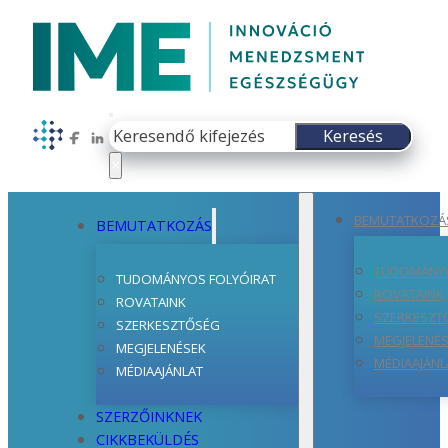
Keresés
Keresés
Follow us on Facebook
Follow us on LinkedIn
×
BEMUTATKOZÁ
BEMUTATKOZÁS
TUDOMÁNYO
TUDOMÁNYOS FOLYÓIRAT
ROVATAINK
ROVATAINK
SZERKESZT
SZERKESZTŐSÉG
MEGJELENÉ
MEGJELENÉSEK
MÉDIAAJÁNL
MÉDIAAJÁNLAT
SZERZŐINKNEK
CIKKBEKÜLDÉS