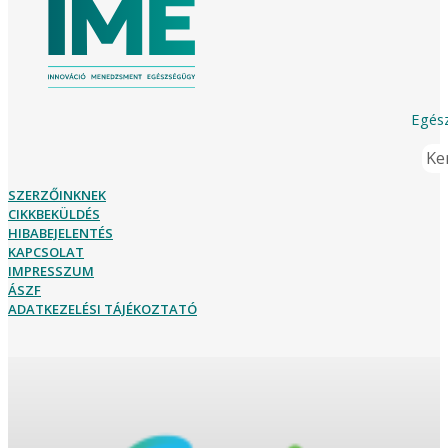
Egész
Ker
SZERZŐINKNEK
CIKKBEKÜLDÉS
HIBABEJELENTÉS
KAPCSOLAT
IMPRESSZUM
ÁSZF
ADATKEZELÉSI TÁJÉKOZTATÓ