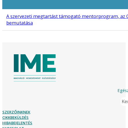
A szervezeti megtartást támogató mentorprogram, az O
bemutatása
Egész
Ker
SZERZŐINKNEK
CIKKBEKÜLDÉS
HIBABEJELENTÉS