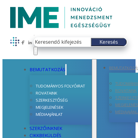
Keresés
Keresés
Follow us on Facebook
Follow us on LinkedIn
×
BEMUTATKOZÁ
BEMUTATKOZÁS
TUDOMÁNYO
TUDOMÁNYOS FOLYÓIRAT
ROVATAINK
ROVATAINK
SZERKESZT
SZERKESZTŐSÉG
MEGJELENÉ
MEGJELENÉSEK
MÉDIAAJÁNL
MÉDIAAJÁNLAT
SZERZŐINKNEK
CIKKBEKÜLDÉS