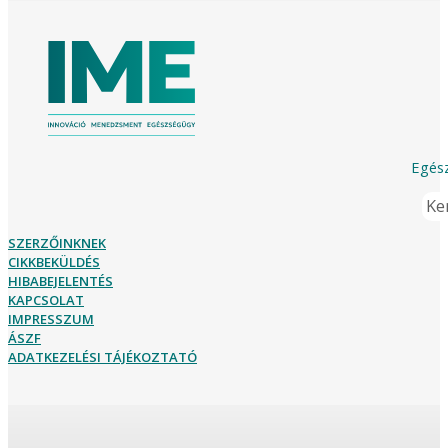
Egész
Ker
SZERZŐINKNEK
CIKKBEKÜLDÉS
HIBABEJELENTÉS
KAPCSOLAT
IMPRESSZUM
ÁSZF
ADATKEZELÉSI TÁJÉKOZTATÓ