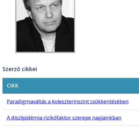
Szerző cikkei
CIKK
Paradigmaváltás a koleszterinszint csökkentésében
A diszlipidémia rizikófaktor szerepe napjainkban