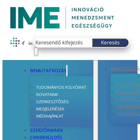
Keresés
Keresés
Follow us on Facebook
Follow us on LinkedIn
×
BEMUTATKOZÁ
BEMUTATKOZÁS
TUDOMÁNYO
TUDOMÁNYOS FOLYÓIRAT
ROVATAINK
ROVATAINK
SZERKESZT
SZERKESZTŐSÉG
MEGJELENÉ
MEGJELENÉSEK
MÉDIAAJÁNL
MÉDIAAJÁNLAT
SZERZŐINKNEK
CIKKBEKÜLDÉS