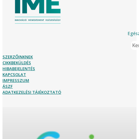
Egész
Ker
SZERZŐINKNEK
CIKKBEKÜLDÉS
HIBABEJELENTÉS
KAPCSOLAT
IMPRESSZUM
ÁSZF
ADATKEZELÉSI TÁJÉKOZTATÓ