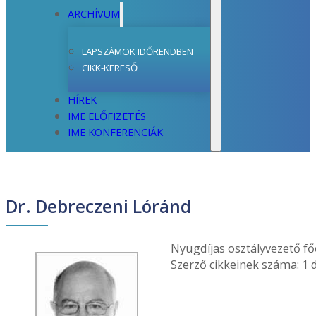
ARCHÍVUM
LAPSZÁMOK IDŐRENDBEN
CIKK-KERESŐ
HÍREK
IME ELŐFIZETÉS
IME KONFERENCIÁK
Dr. Debreczeni Lóránd
Nyugdíjas osztályvezető 
Szerző cikkeinek száma: 1 