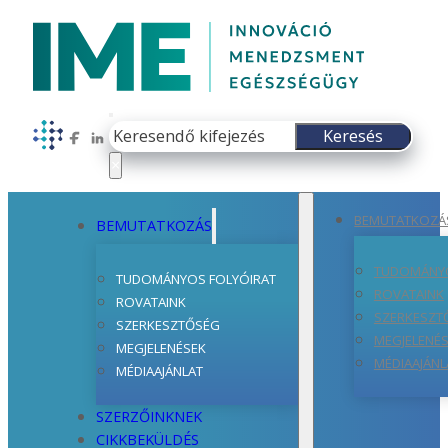
Keresés
Keresés
Follow us on Facebook
Follow us on LinkedIn
×
BEMUTATKOZÁ
BEMUTATKOZÁS
TUDOMÁNYO
TUDOMÁNYOS FOLYÓIRAT
ROVATAINK
ROVATAINK
SZERKESZT
SZERKESZTŐSÉG
MEGJELENÉ
MEGJELENÉSEK
MÉDIAAJÁNL
MÉDIAAJÁNLAT
SZERZŐINKNEK
CIKKBEKÜLDÉS