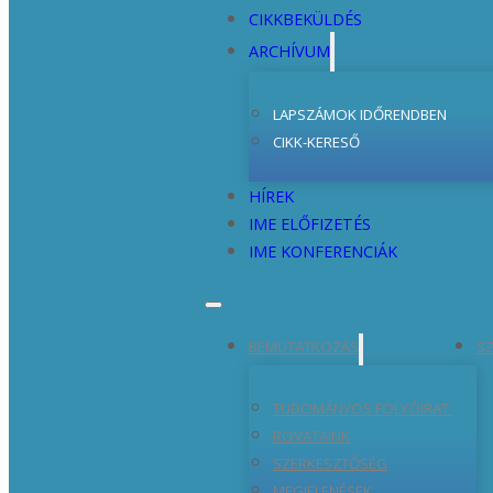
CIKKBEKÜLDÉS
ARCHÍVUM
LAPSZÁMOK IDŐRENDBEN
CIKK-KERESŐ
HÍREK
IME ELŐFIZETÉS
IME KONFERENCIÁK
BEMUTATKOZÁS
SZ
TUDOMÁNYOS FOLYÓIRAT
ROVATAINK
SZERKESZTŐSÉG
MEGJELENÉSEK