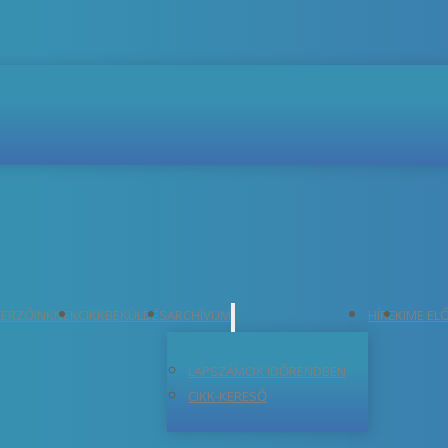
ERZŐINKNEK
CIKKBEKÜLDÉS
ARCHÍVUM
HÍREK
IME EL
LAPSZÁMOK IDŐRENDBEN
CIKK-KERESŐ