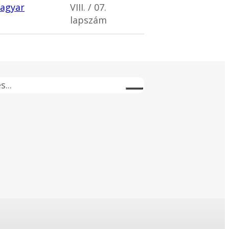
magyar
VIII. / 07.
lapszám
s