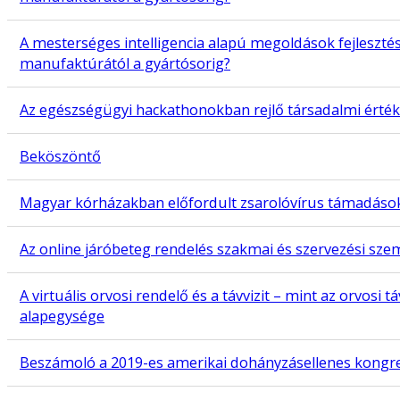
A mesterséges intelligencia alapú megoldások fejleszt
manufaktúrától a gyártósorig?
Az egészségügyi hackathonokban rejlő társadalmi érték
Beköszöntő
Magyar kórházakban előfordult zsarolóvírus támadások
Az online járóbeteg rendelés szakmai és szervezési sze
A virtuális orvosi rendelő és a távvizit – mint az orvosi
alapegysége
Beszámoló a 2019-es amerikai dohányzásellenes kongr