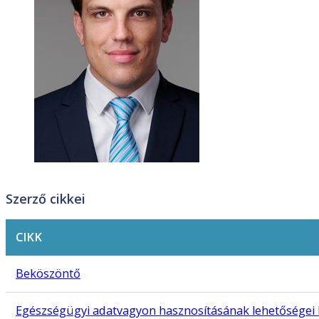
Szerző cikkei
CIKK
Beköszöntő
Egészségügyi adatvagyon hasznosításának lehetősége