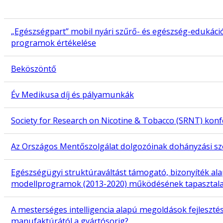
„Egészségpart” mobil nyári szűrő- és egészség-edukáci
programok értékelése
Beköszöntő
Év Medikusa díj és pályamunkák
Society for Research on Nicotine & Tobacco (SRNT) konf
Az Országos Mentőszolgálat dolgozóinak dohányzási szo
Egészségügyi struktúraváltást támogató, bizonyíték ala
modellprogramok (2013-2020) működésének tapasztalat
A mesterséges intelligencia alapú megoldások fejleszt
manufaktúrától a gyártósorig?