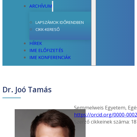
ARCHÍVUM
LAPSZÁMOK IDŐRENDBEN
CIKK-KERESŐ
HÍREK
IME ELŐFIZETÉS
IME KONFERENCIÁK
Dr. Joó Tamás
Semmelweis Egyetem, Egés
https://orcid.org/0000-000
Szerző cikkeinek száma: 18