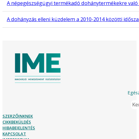
A népegészségügyi termékadó dohánytermékekre való k
A dohányzás elleni küzdelem a 2010-2014 közötti idősz
Egész
Ker
SZERZŐINKNEK
CIKKBEKÜLDÉS
HIBABEJELENTÉS
KAPCSOLAT