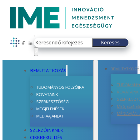
Keresés
Keresés
Follow us on Facebook
Follow us on LinkedIn
×
BEMUTATKOZÁ
BEMUTATKOZÁS
TUDOMÁNYO
TUDOMÁNYOS FOLYÓIRAT
ROVATAINK
ROVATAINK
SZERKESZT
SZERKESZTŐSÉG
MEGJELENÉ
MEGJELENÉSEK
MÉDIAAJÁNL
MÉDIAAJÁNLAT
SZERZŐINKNEK
CIKKBEKÜLDÉS