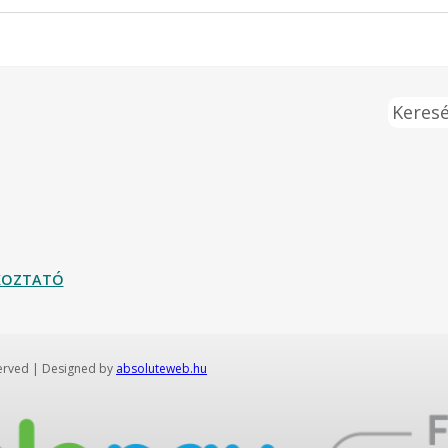
Keresé
ÉKOZTATÓ
served | Designed by
absoluteweb.hu