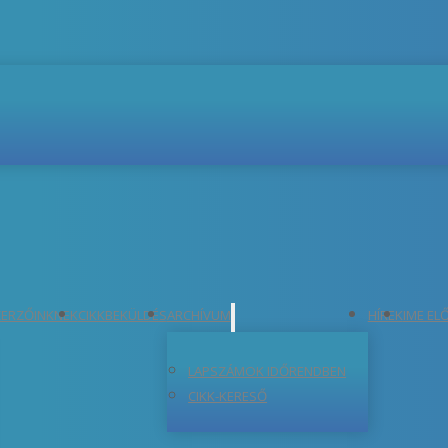
ERZŐINKNEK
CIKKBEKÜLDÉS
ARCHÍVUM
HÍREK
IME EL
LAPSZÁMOK IDŐRENDBEN
CIKK-KERESŐ