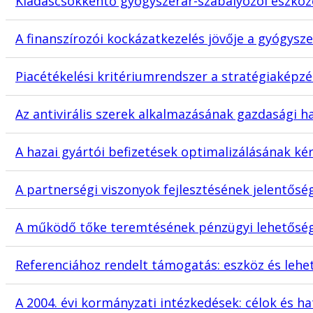
Kiadáscsökkentő gyógyszerár-szabályozói eszköz
A finanszírozói kockázatkezelés jövője a gyógys
Piacétékelési kritériumrendszer a stratégiaképz
Az antivirális szerek alkalmazásának gazdasági 
A hazai gyártói befizetések optimalizálásának ké
A partnerségi viszonyok fejlesztésének jelentős
A működő tőke teremtésének pénzügyi lehetősé
Referenciához rendelt támogatás: eszköz és lehe
A 2004. évi kormányzati intézkedések: célok és h