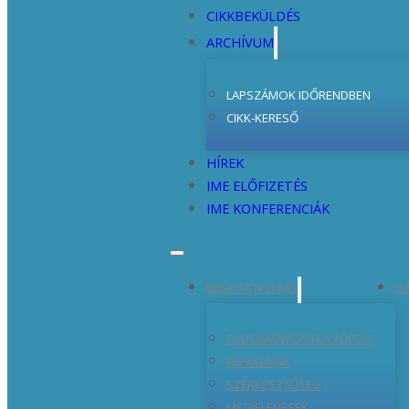
CIKKBEKÜLDÉS
ARCHÍVUM
LAPSZÁMOK IDŐRENDBEN
CIKK-KERESŐ
HÍREK
IME ELŐFIZETÉS
IME KONFERENCIÁK
BEMUTATKOZÁS
SZ
TUDOMÁNYOS FOLYÓIRAT
ROVATAINK
SZERKESZTŐSÉG
MEGJELENÉSEK