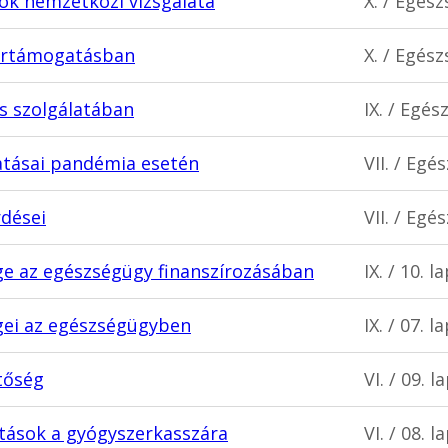
ök nemzetközi vizsgálata
X. / Egés
zertámogatásban
X. / Egés
és szolgálatában
IX. / Egé
hatásai pandémia esetén
VII. / Eg
rdései
VII. / Eg
ége az egészségügy finanszírozásában
IX. / 10. 
gei az egészségügyben
IX. / 07. 
tőség
VI. / 09. 
atások a gyógyszerkasszára
VI. / 08. 