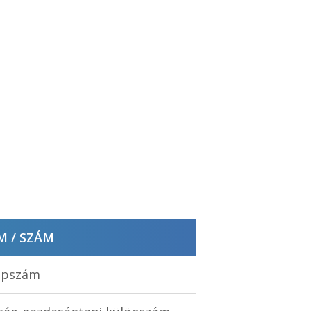
M / SZÁM
 lapszám