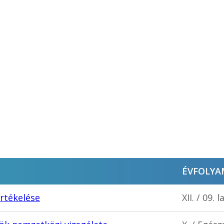
ÉVFOLYA
értékelése
XII. / 09.