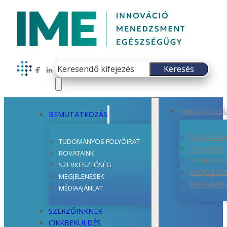
Keresés
Keresés
Follow us on Facebook
Follow us on LinkedIn
×
BEMUTATKOZÁ
BEMUTATKOZÁS
TUDOMÁNYO
TUDOMÁNYOS FOLYÓIRAT
ROVATAINK
ROVATAINK
SZERKESZT
SZERKESZTŐSÉG
MEGJELENÉ
MEGJELENÉSEK
MÉDIAAJÁNL
MÉDIAAJÁNLAT
SZERZŐINKNEK
CIKKBEKÜLDÉS