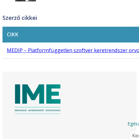
Szerző cikkei
CIKK
MEDIP – Platformfüggetlen szoftver keretrendszer orv
Egész
Ker