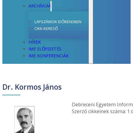
ARCHÍVUM
LAPSZÁMOK IDŐRENDBEN
CIKK-KERESŐ
HÍREK
IME ELŐFIZETÉS
IME KONFERENCIÁK
Dr. Kormos János
Debreceni Egyetem Informa
Szerző cikkeinek száma: 1 