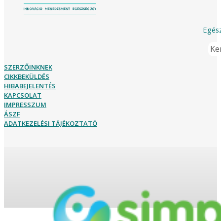
Egész
Ker
SZERZŐINKNEK
CIKKBEKÜLDÉS
HIBABEJELENTÉS
KAPCSOLAT
IMPRESSZUM
ÁSZF
ADATKEZELÉSI TÁJÉKOZTATÓ