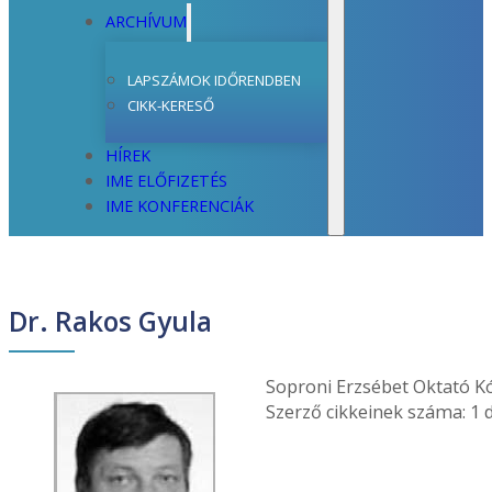
ARCHÍVUM
LAPSZÁMOK IDŐRENDBEN
CIKK-KERESŐ
HÍREK
IME ELŐFIZETÉS
IME KONFERENCIÁK
Dr. Rakos Gyula
Soproni Erzsébet Oktató Kó
Szerző cikkeinek száma: 1 