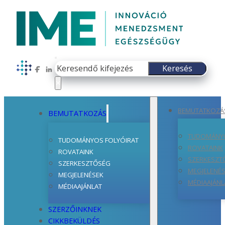
Keresés
Keresés
Follow us on Facebook
Follow us on LinkedIn
×
BEMUTATKOZÁ
BEMUTATKOZÁS
TUDOMÁNYO
TUDOMÁNYOS FOLYÓIRAT
ROVATAINK
ROVATAINK
SZERKESZT
SZERKESZTŐSÉG
MEGJELENÉ
MEGJELENÉSEK
MÉDIAAJÁNL
MÉDIAAJÁNLAT
SZERZŐINKNEK
CIKKBEKÜLDÉS