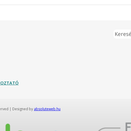
Keresé
ÉKOZTATÓ
served | Designed by
absoluteweb.hu