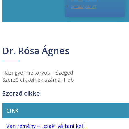
MÉDIAAJÁNLAT
Dr. Rósa Ágnes
Házi gyermekorvos – Szeged
Szerző cikkeinek száma: 1 db
Szerző cikkei
CIKK
Van remény – „csak” váltani kell