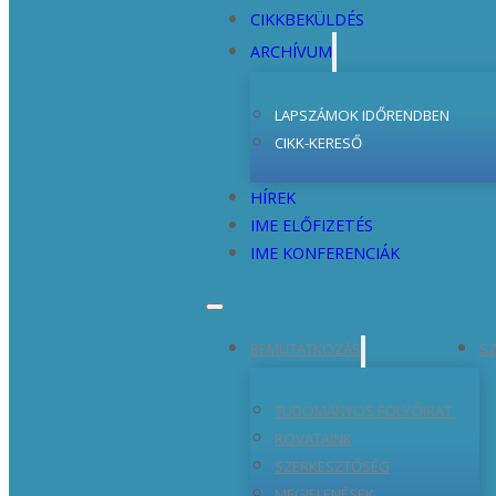
CIKKBEKÜLDÉS
ARCHÍVUM
LAPSZÁMOK IDŐRENDBEN
CIKK-KERESŐ
HÍREK
IME ELŐFIZETÉS
IME KONFERENCIÁK
BEMUTATKOZÁS
SZ
TUDOMÁNYOS FOLYÓIRAT
ROVATAINK
SZERKESZTŐSÉG
MEGJELENÉSEK