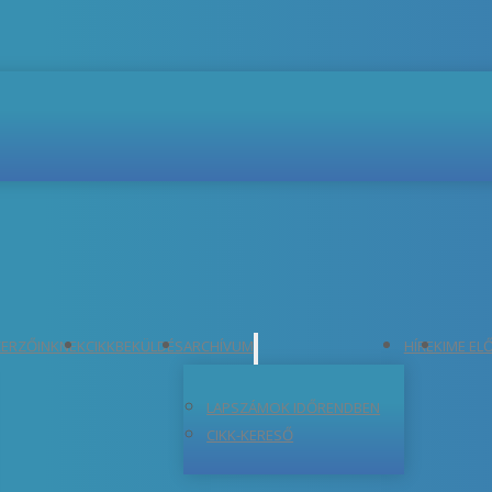
ERZŐINKNEK
CIKKBEKÜLDÉS
ARCHÍVUM
HÍREK
IME EL
LAPSZÁMOK IDŐRENDBEN
CIKK-KERESŐ