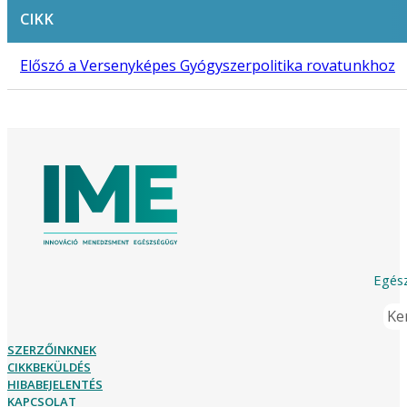
CIKK
Előszó a Versenyképes Gyógyszerpolitika rovatunkhoz
Egész
Ker
SZERZŐINKNEK
CIKKBEKÜLDÉS
HIBABEJELENTÉS
KAPCSOLAT