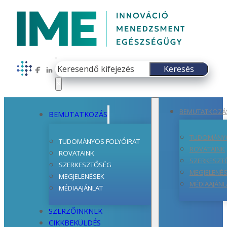
Keresés
Keresés
Follow us on Facebook
Follow us on LinkedIn
×
BEMUTATKOZÁ
BEMUTATKOZÁS
TUDOMÁNYO
TUDOMÁNYOS FOLYÓIRAT
ROVATAINK
ROVATAINK
SZERKESZT
SZERKESZTŐSÉG
MEGJELENÉ
MEGJELENÉSEK
MÉDIAAJÁNL
MÉDIAAJÁNLAT
SZERZŐINKNEK
CIKKBEKÜLDÉS