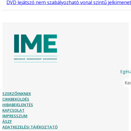
DVD lejátszó nem szabályozható vonal szintű jelkimen
Egész
Ker
SZERZŐINKNEK
CIKKBEKÜLDÉS
HIBABEJELENTÉS
KAPCSOLAT
IMPRESSZUM
ÁSZF
ADATKEZELÉSI TÁJÉKOZTATÓ