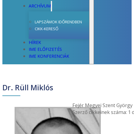
ARCHÍVUM
LAPSZÁMOK IDŐRENDBEN
CIKK-KERESŐ
HÍREK
IME ELŐFIZETÉS
IME KONFERENCIÁK
Dr. Rüll Miklós
Fejér Megyei Szent György
Szerző cikkeinek száma: 1 