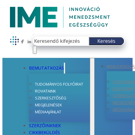
Keresés
Keresés
Follow us on Facebook
Follow us on LinkedIn
×
BEMUTATKOZÁ
BEMUTATKOZÁS
TUDOMÁNYO
TUDOMÁNYOS FOLYÓIRAT
ROVATAINK
ROVATAINK
SZERKESZT
SZERKESZTŐSÉG
MEGJELENÉ
MEGJELENÉSEK
MÉDIAAJÁNL
MÉDIAAJÁNLAT
SZERZŐINKNEK
CIKKBEKÜLDÉS