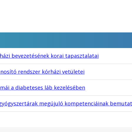
rházi bevezetésének korai tapasztalatai
nosító rendszer kórházi vetületei
emmái a diabeteses láb kezelésében
i gyógyszertárak megújuló kompetenciáinak bemuta