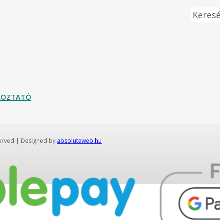
Keresé
ÉKOZTATÓ
served | Designed by
absoluteweb.hu