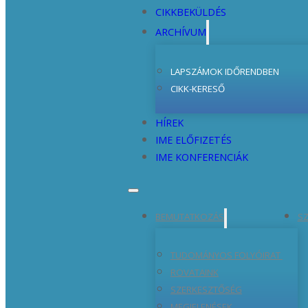
CIKKBEKÜLDÉS
ARCHÍVUM
LAPSZÁMOK IDŐRENDBEN
CIKK-KERESŐ
HÍREK
IME ELŐFIZETÉS
IME KONFERENCIÁK
BEMUTATKOZÁS
SZ
TUDOMÁNYOS FOLYÓIRAT
ROVATAINK
SZERKESZTŐSÉG
MEGJELENÉSEK