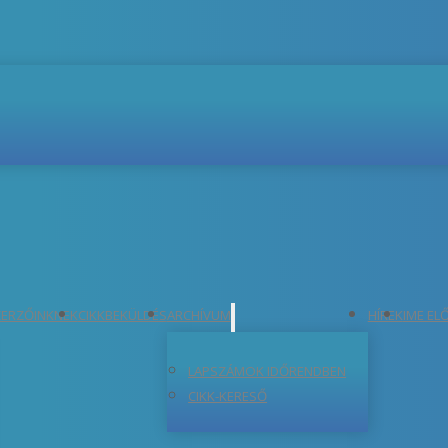
ERZŐINKNEK
CIKKBEKÜLDÉS
ARCHÍVUM
HÍREK
IME EL
LAPSZÁMOK IDŐRENDBEN
CIKK-KERESŐ