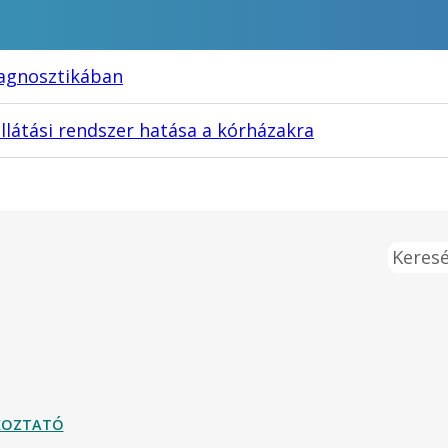
iagnosztikában
ellátási rendszer hatása a kórházakra
Keresé
ÉKOZTATÓ