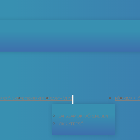
ERZŐINKNEK
CIKKBEKÜLDÉS
ARCHÍVUM
HÍREK
IME EL
LAPSZÁMOK IDŐRENDBEN
CIKK-KERESŐ