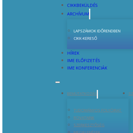
CIKKBEKÜLDÉS
ARCHÍVUM
LAPSZÁMOK IDŐRENDBEN
CIKK-KERESŐ
HÍREK
IME ELŐFIZETÉS
IME KONFERENCIÁK
BEMUTATKOZÁS
SZ
TUDOMÁNYOS FOLYÓIRAT
ROVATAINK
SZERKESZTŐSÉG
MEGJELENÉSEK