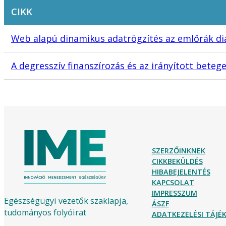
CIKK
Web alapú dinamikus adatrögzítés az emlőrák d
A degresszív finanszírozás és az irányított beteg
SZERZŐINKNEK
CIKKBEKÜLDÉS
HIBABEJELENTÉS
KAPCSOLAT
IMPRESSZUM
Egészségügyi vezetők szaklapja,
ÁSZF
tudományos folyóirat
ADATKEZELÉSI TÁJ