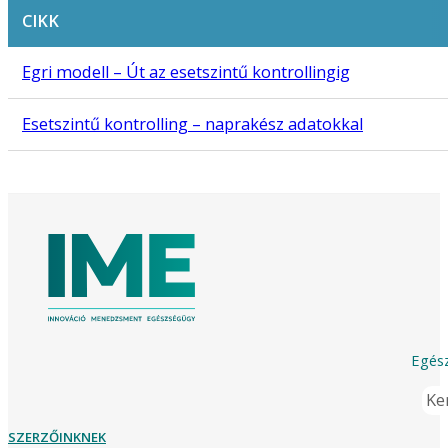
CIKK
Egri modell – Út az esetszintű kontrollingig
Esetszintű kontrolling – naprakész adatokkal
Egész
Ker
SZERZŐINKNEK