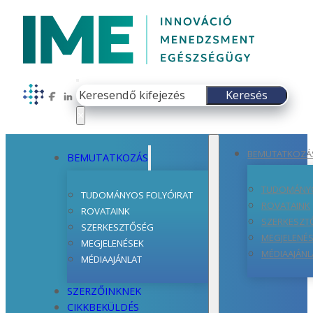
Keresés
Keresés
Follow us on Facebook
Follow us on LinkedIn
×
BEMUTATKOZÁ
BEMUTATKOZÁS
TUDOMÁNYO
TUDOMÁNYOS FOLYÓIRAT
ROVATAINK
ROVATAINK
SZERKESZT
SZERKESZTŐSÉG
MEGJELENÉ
MEGJELENÉSEK
MÉDIAAJÁNL
MÉDIAAJÁNLAT
SZERZŐINKNEK
CIKKBEKÜLDÉS