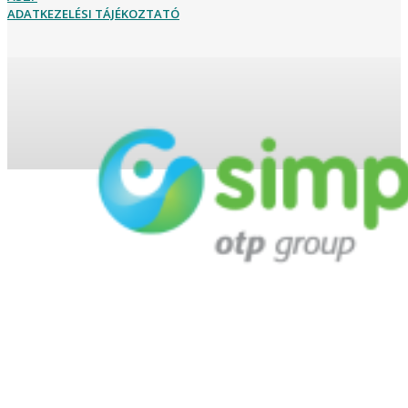
ADATKEZELÉSI TÁJÉKOZTATÓ