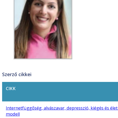
Szerző cikkei
CIKK
Internetfüggőség, alvászavar, depresszió, kiégés és él
modell