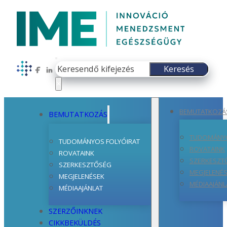
Keresés
Keresés
Follow us on Facebook
Follow us on LinkedIn
×
BEMUTATKOZÁ
BEMUTATKOZÁS
TUDOMÁNYO
TUDOMÁNYOS FOLYÓIRAT
ROVATAINK
ROVATAINK
SZERKESZT
SZERKESZTŐSÉG
MEGJELENÉ
MEGJELENÉSEK
MÉDIAAJÁNL
MÉDIAAJÁNLAT
SZERZŐINKNEK
CIKKBEKÜLDÉS