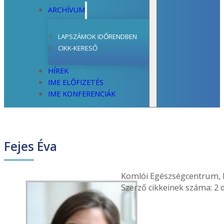
ARCHÍVUM
LAPSZÁMOK IDŐRENDBEN
CIKK-KERESŐ
HÍREK
IME ELŐFIZETÉS
IME KONFERENCIÁK
Fejes Éva
Komlói Egészségcentrum, B
Szerző cikkeinek száma: 2 