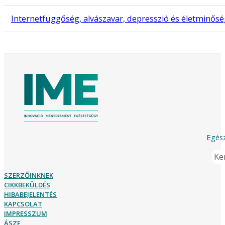
Internetfüggőség, alvászavar, depresszió és életminős
Egész
Ker
SZERZŐINKNEK
CIKKBEKÜLDÉS
HIBABEJELENTÉS
KAPCSOLAT
IMPRESSZUM
ÁSZF