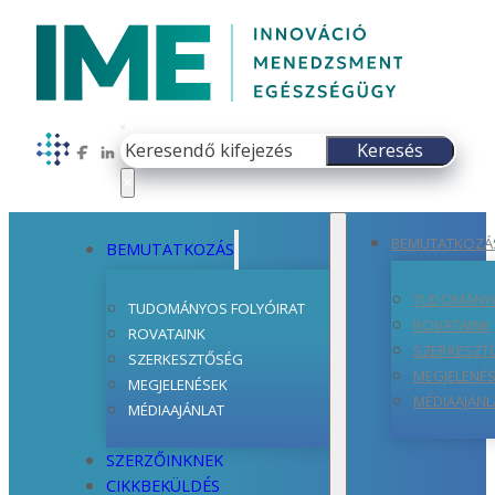
Keresés
Keresés
Follow us on Facebook
Follow us on LinkedIn
×
BEMUTATKOZÁ
BEMUTATKOZÁS
TUDOMÁNYO
TUDOMÁNYOS FOLYÓIRAT
ROVATAINK
ROVATAINK
SZERKESZT
SZERKESZTŐSÉG
MEGJELENÉ
MEGJELENÉSEK
MÉDIAAJÁNL
MÉDIAAJÁNLAT
SZERZŐINKNEK
CIKKBEKÜLDÉS