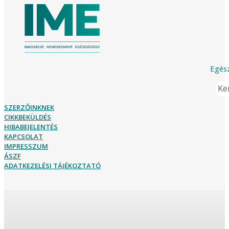
Egész
Ker
SZERZŐINKNEK
CIKKBEKÜLDÉS
HIBABEJELENTÉS
KAPCSOLAT
IMPRESSZUM
ÁSZF
ADATKEZELÉSI TÁJÉKOZTATÓ