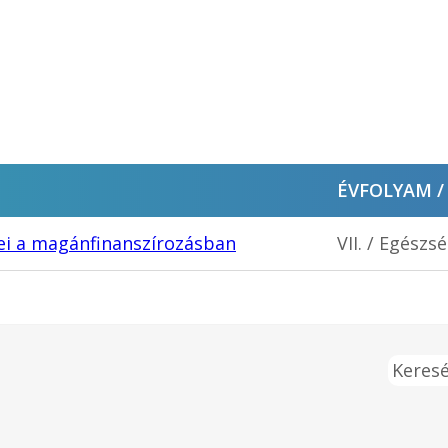
ÉVFOLYAM /
gei a magánfinanszírozásban
VII. / Egész
Keresé