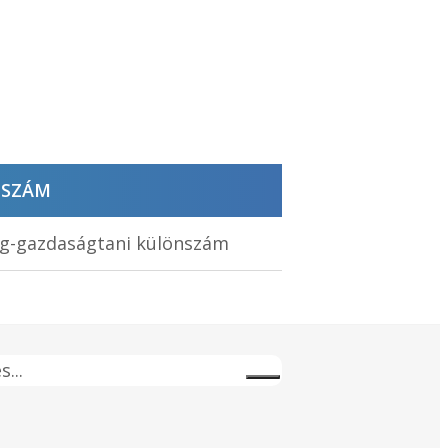
 SZÁM
ség-gazdaságtani különszám
s