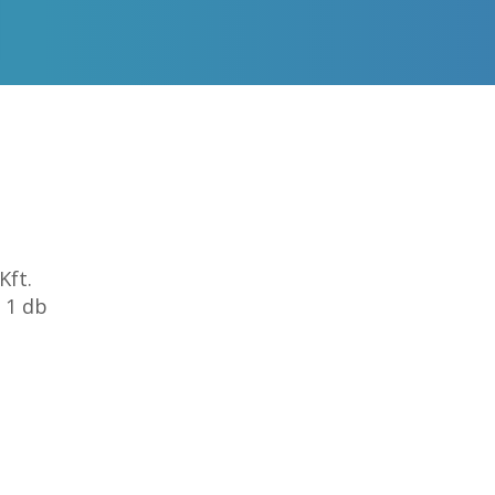
Kft.
 1 db