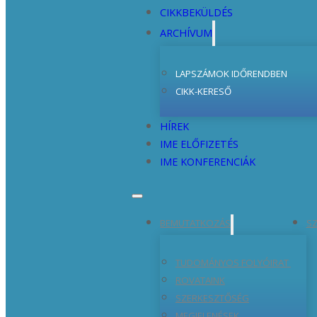
CIKKBEKÜLDÉS
ARCHÍVUM
LAPSZÁMOK IDŐRENDBEN
CIKK-KERESŐ
HÍREK
IME ELŐFIZETÉS
IME KONFERENCIÁK
BEMUTATKOZÁS
SZ
TUDOMÁNYOS FOLYÓIRAT
ROVATAINK
SZERKESZTŐSÉG
MEGJELENÉSEK