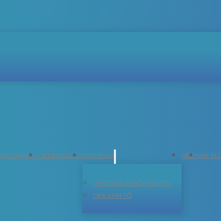
ERZŐINKNEK
CIKKBEKÜLDÉS
ARCHÍVUM
HÍREK
IME EL
LAPSZÁMOK IDŐRENDBEN
CIKK-KERESŐ