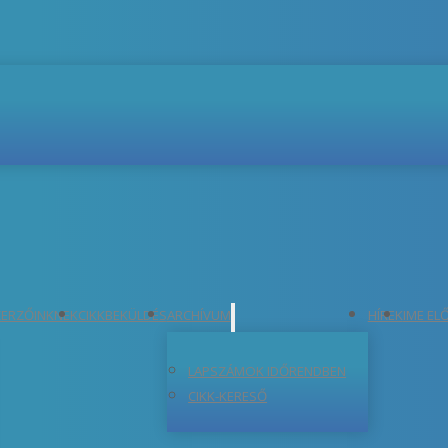
ERZŐINKNEK
CIKKBEKÜLDÉS
ARCHÍVUM
HÍREK
IME EL
LAPSZÁMOK IDŐRENDBEN
CIKK-KERESŐ