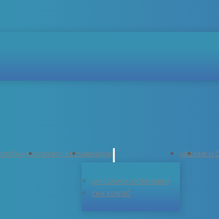
ERZŐINKNEK
CIKKBEKÜLDÉS
ARCHÍVUM
HÍREK
IME EL
LAPSZÁMOK IDŐRENDBEN
CIKK-KERESŐ