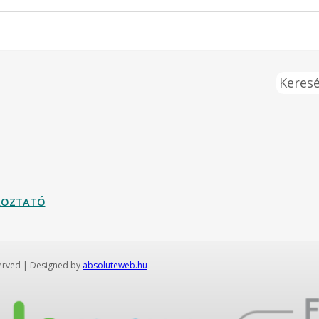
Keresé
ÉKOZTATÓ
served | Designed by
absoluteweb.hu