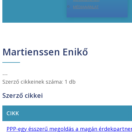
MÉDIAAJÁNLAT
Martienssen Enikő
---
Szerző cikkeinek száma: 1 db
Szerző cikkei
CIKK
PPP-egy ésszerű megoldás a magán érdekpartne