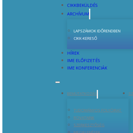
CIKKBEKÜLDÉS
ARCHÍVUM
LAPSZÁMOK IDŐRENDBEN
CIKK-KERESŐ
HÍREK
IME ELŐFIZETÉS
IME KONFERENCIÁK
BEMUTATKOZÁS
SZ
TUDOMÁNYOS FOLYÓIRAT
ROVATAINK
SZERKESZTŐSÉG
MEGJELENÉSEK