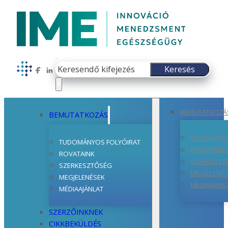
Keresés
Keresés
Follow us on Facebook
Follow us on LinkedIn
×
BEMUTATKOZÁ
BEMUTATKOZÁS
TUDOMÁNYO
TUDOMÁNYOS FOLYÓIRAT
ROVATAINK
ROVATAINK
SZERKESZT
SZERKESZTŐSÉG
MEGJELENÉ
MEGJELENÉSEK
MÉDIAAJÁNL
MÉDIAAJÁNLAT
SZERZŐINKNEK
CIKKBEKÜLDÉS