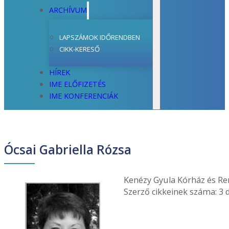
ARCHÍVUM
LAPSZÁMOK IDŐRENDBEN
CIKK-KERESŐ
HÍREK
IME ELŐFIZETÉS
IME KONFERENCIÁK
Ócsai Gabriella Rózsa
Kenézy Gyula Kórház és Re
Szerző cikkeinek száma: 3 