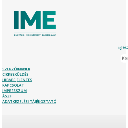
Egész
Ker
SZERZŐINKNEK
CIKKBEKÜLDÉS
HIBABEJELENTÉS
KAPCSOLAT
IMPRESSZUM
ÁSZF
ADATKEZELÉSI TÁJÉKOZTATÓ