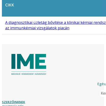
CIKK
A diagnosztikai üzletág bővítése a klinikai kémiai ren
az immunkémiai vizsgálatok piacán
Egész
Ker
SZERZŐINKNEK