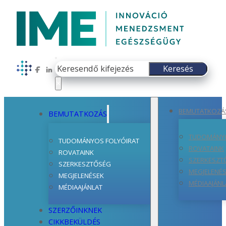
Keresés
Keresés
Follow us on Facebook
Follow us on LinkedIn
×
BEMUTATKOZÁ
BEMUTATKOZÁS
TUDOMÁNYO
TUDOMÁNYOS FOLYÓIRAT
ROVATAINK
ROVATAINK
SZERKESZT
SZERKESZTŐSÉG
MEGJELENÉ
MEGJELENÉSEK
MÉDIAAJÁNL
MÉDIAAJÁNLAT
SZERZŐINKNEK
CIKKBEKÜLDÉS