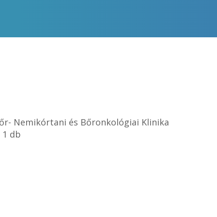
- Nemikórtani és Bőronkológiai Klinika
 1 db