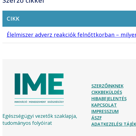
Szerző cikkei
CIKK
Élelmiszer adverz reakciók felnőttkorban – milyen
SZERZŐINKNEK
CIKKBEKÜLDÉS
HIBABEJELENTÉS
KAPCSOLAT
IMPRESSZUM
Egészségügyi vezetők szaklapja,
ÁSZF
tudományos folyóirat
ADATKEZELÉSI TÁJ