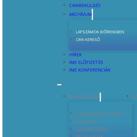
CIKKBEKÜLDÉS
ARCHÍVUM
LAPSZÁMOK IDŐRENDBEN
CIKK-KERESŐ
HÍREK
IME ELŐFIZETÉS
IME KONFERENCIÁK
BEMUTATKOZÁS
SZ
TUDOMÁNYOS FOLYÓIRAT
ROVATAINK
SZERKESZTŐSÉG
MEGJELENÉSEK