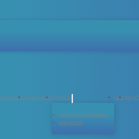
ERZŐINKNEK
CIKKBEKÜLDÉS
ARCHÍVUM
HÍREK
IME EL
LAPSZÁMOK IDŐRENDBEN
CIKK-KERESŐ