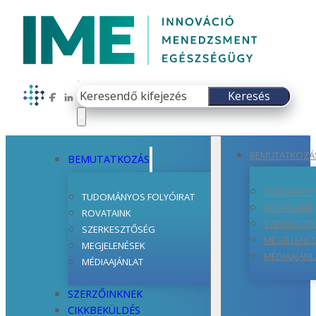
Keresés
Keresés
Follow us on Facebook
Follow us on LinkedIn
×
BEMUTATKOZÁ
BEMUTATKOZÁS
TUDOMÁNYO
TUDOMÁNYOS FOLYÓIRAT
ROVATAINK
ROVATAINK
SZERKESZT
SZERKESZTŐSÉG
MEGJELENÉ
MEGJELENÉSEK
MÉDIAAJÁNL
MÉDIAAJÁNLAT
SZERZŐINKNEK
CIKKBEKÜLDÉS