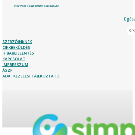
Egész
Ker
SZERZŐINKNEK
CIKKBEKÜLDÉS
HIBABEJELENTÉS
KAPCSOLAT
IMPRESSZUM
ÁSZF
ADATKEZELÉSI TÁJÉKOZTATÓ