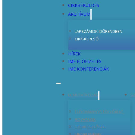
CIKKBEKÜLDÉS
ARCHÍVUM
LAPSZÁMOK IDŐRENDBEN
CIKK-KERESŐ
HÍREK
IME ELŐFIZETÉS
IME KONFERENCIÁK
BEMUTATKOZÁS
SZ
TUDOMÁNYOS FOLYÓIRAT
ROVATAINK
SZERKESZTŐSÉG
MEGJELENÉSEK