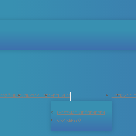
ERZŐINKNEK
CIKKBEKÜLDÉS
ARCHÍVUM
HÍREK
IME EL
LAPSZÁMOK IDŐRENDBEN
CIKK-KERESŐ