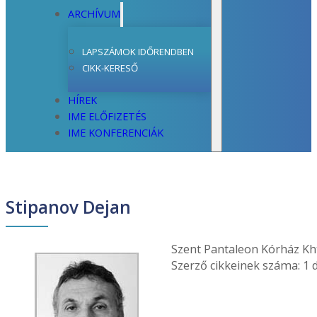
ARCHÍVUM
LAPSZÁMOK IDŐRENDBEN
CIKK-KERESŐ
HÍREK
IME ELŐFIZETÉS
IME KONFERENCIÁK
Stipanov Dejan
Szent Pantaleon Kórház Kh
Szerző cikkeinek száma: 1 