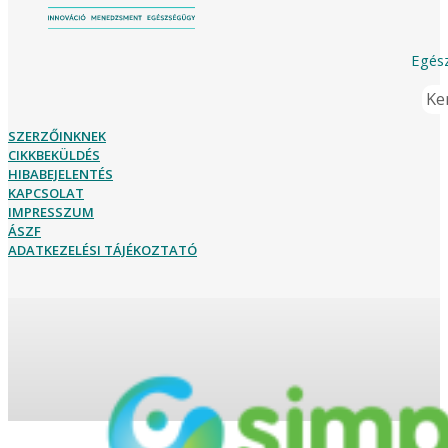
Egész
Ker
SZERZŐINKNEK
CIKKBEKÜLDÉS
HIBABEJELENTÉS
KAPCSOLAT
IMPRESSZUM
ÁSZF
ADATKEZELÉSI TÁJÉKOZTATÓ