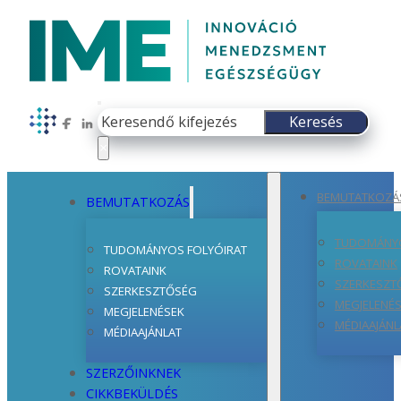
Keresés
Keresés
Follow us on Facebook
Follow us on LinkedIn
×
BEMUTATKOZÁ
BEMUTATKOZÁS
TUDOMÁNYO
TUDOMÁNYOS FOLYÓIRAT
ROVATAINK
ROVATAINK
SZERKESZT
SZERKESZTŐSÉG
MEGJELENÉ
MEGJELENÉSEK
MÉDIAAJÁNL
MÉDIAAJÁNLAT
SZERZŐINKNEK
CIKKBEKÜLDÉS