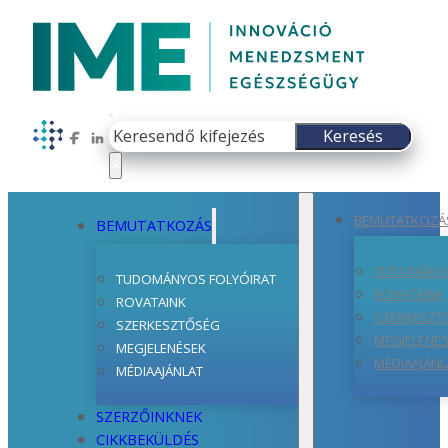
Keresés
Keresés
Follow us on Facebook
Follow us on LinkedIn
×
BEMUTATKOZÁ
BEMUTATKOZÁS
TUDOMÁNYO
TUDOMÁNYOS FOLYÓIRAT
ROVATAINK
ROVATAINK
SZERKESZT
SZERKESZTŐSÉG
MEGJELENÉ
MEGJELENÉSEK
MÉDIAAJÁNL
MÉDIAAJÁNLAT
SZERZŐINKNEK
CIKKBEKÜLDÉS