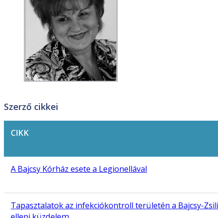
Szerző cikkei
CIKK
A Bajcsy Kórház esete a Legionellával
Tapasztalatok az infekciókontroll területén a Bajcsy-Zs
elleni küzdelem