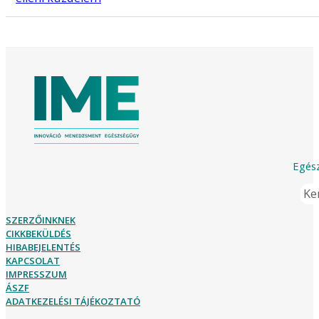
Egész
Ker
SZERZŐINKNEK
CIKKBEKÜLDÉS
HIBABEJELENTÉS
KAPCSOLAT
IMPRESSZUM
ÁSZF
ADATKEZELÉSI TÁJÉKOZTATÓ