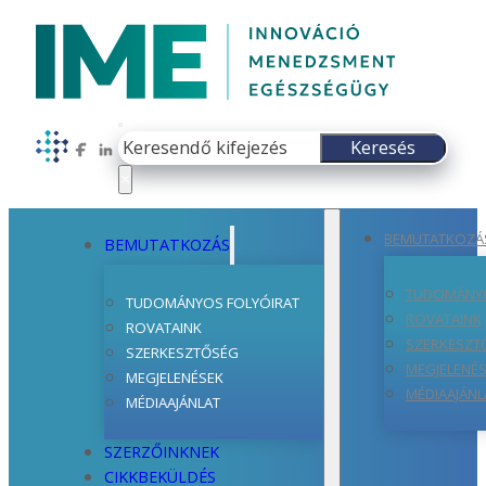
Keresés
Keresés
Follow us on Facebook
Follow us on LinkedIn
×
BEMUTATKOZÁ
BEMUTATKOZÁS
TUDOMÁNYO
TUDOMÁNYOS FOLYÓIRAT
ROVATAINK
ROVATAINK
SZERKESZT
SZERKESZTŐSÉG
MEGJELENÉ
MEGJELENÉSEK
MÉDIAAJÁNL
MÉDIAAJÁNLAT
SZERZŐINKNEK
CIKKBEKÜLDÉS