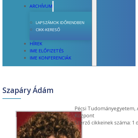
ARCHÍVUM
LAPSZÁMOK IDŐRENDBEN
CIKK-KERESŐ
HÍREK
IME ELŐFIZETÉS
IME KONFERENCIÁK
Szapáry Ádám
Pécsi Tudományegyetem, Ál
Központ
Szerző cikkeinek száma: 1 