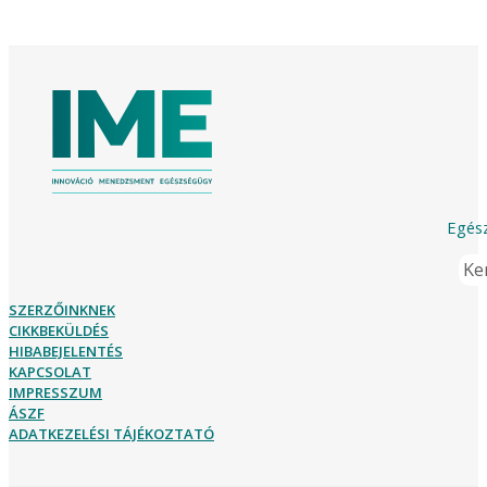
Egész
Ker
SZERZŐINKNEK
CIKKBEKÜLDÉS
HIBABEJELENTÉS
KAPCSOLAT
IMPRESSZUM
ÁSZF
ADATKEZELÉSI TÁJÉKOZTATÓ