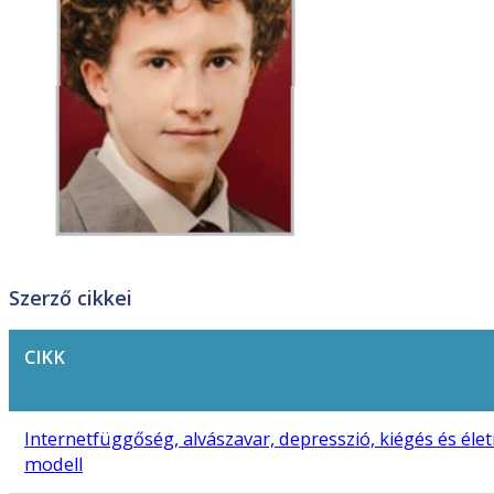
Szerző cikkei
CIKK
Internetfüggőség, alvászavar, depresszió, kiégés és él
modell