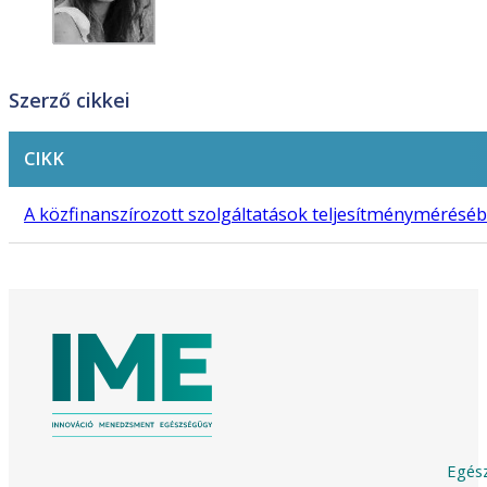
Szerző cikkei
CIKK
A közfinanszírozott szolgáltatások teljesítménymérésébe
Egész