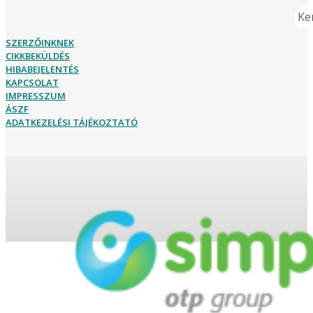
Ker
SZERZŐINKNEK
CIKKBEKÜLDÉS
HIBABEJELENTÉS
KAPCSOLAT
IMPRESSZUM
ÁSZF
ADATKEZELÉSI TÁJÉKOZTATÓ