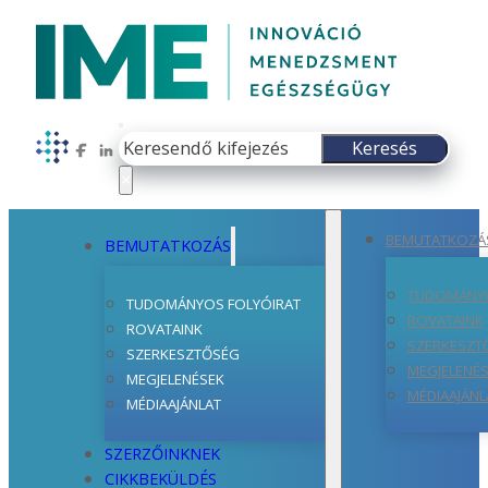
Keresés
Keresés
Follow us on Facebook
Follow us on LinkedIn
×
BEMUTATKOZÁ
BEMUTATKOZÁS
TUDOMÁNYO
TUDOMÁNYOS FOLYÓIRAT
ROVATAINK
ROVATAINK
SZERKESZT
SZERKESZTŐSÉG
MEGJELENÉ
MEGJELENÉSEK
MÉDIAAJÁNL
MÉDIAAJÁNLAT
SZERZŐINKNEK
CIKKBEKÜLDÉS