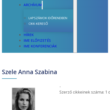
ARCHÍVUM
LAPSZÁMOK IDŐRENDBEN
CIKK-KERESŐ
HÍREK
IME ELŐFIZETÉS
IME KONFERENCIÁK
Szele Anna Szabina
-
Szerző cikkeinek száma: 1 