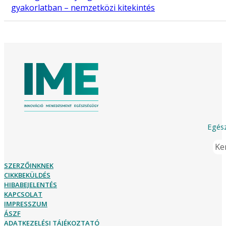
gyakorlatban – nemzetközi kitekintés
Egész
Ker
SZERZŐINKNEK
CIKKBEKÜLDÉS
HIBABEJELENTÉS
KAPCSOLAT
IMPRESSZUM
ÁSZF
ADATKEZELÉSI TÁJÉKOZTATÓ