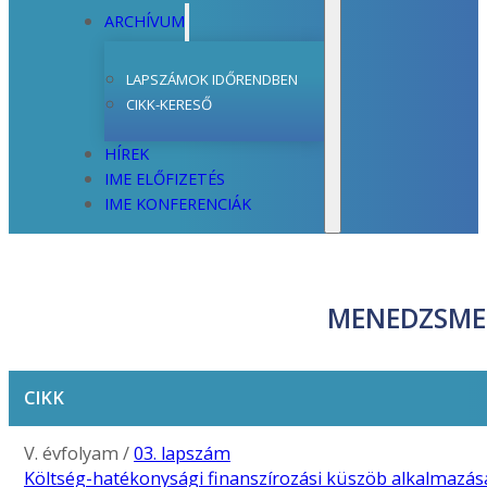
ARCHÍVUM
LAPSZÁMOK IDŐRENDBEN
CIKK-KERESŐ
HÍREK
IME ELŐFIZETÉS
IME KONFERENCIÁK
MENEDZSME
CIKK
V. évfolyam /
03. lapszám
Költség-hatékonysági finanszírozási küszöb alkalmazás