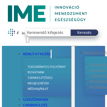
Keresés
Keresés
Follow us on Facebook
Follow us on LinkedIn
×
BEMUTATKOZÁ
BEMUTATKOZÁS
TUDOMÁNYO
TUDOMÁNYOS FOLYÓIRAT
ROVATAINK
ROVATAINK
SZERKESZT
SZERKESZTŐSÉG
MEGJELENÉ
MEGJELENÉSEK
MÉDIAAJÁNL
MÉDIAAJÁNLAT
SZERZŐINKNEK
CIKKBEKÜLDÉS