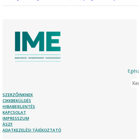
Egész
Ker
SZERZŐINKNEK
CIKKBEKÜLDÉS
HIBABEJELENTÉS
KAPCSOLAT
IMPRESSZUM
ÁSZF
ADATKEZELÉSI TÁJÉKOZTATÓ