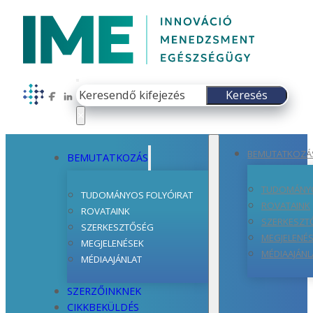
Keresés
Keresés
Follow us on Facebook
Follow us on LinkedIn
×
BEMUTATKOZÁ
BEMUTATKOZÁS
TUDOMÁNYO
TUDOMÁNYOS FOLYÓIRAT
ROVATAINK
ROVATAINK
SZERKESZT
SZERKESZTŐSÉG
MEGJELENÉ
MEGJELENÉSEK
MÉDIAAJÁNL
MÉDIAAJÁNLAT
SZERZŐINKNEK
CIKKBEKÜLDÉS