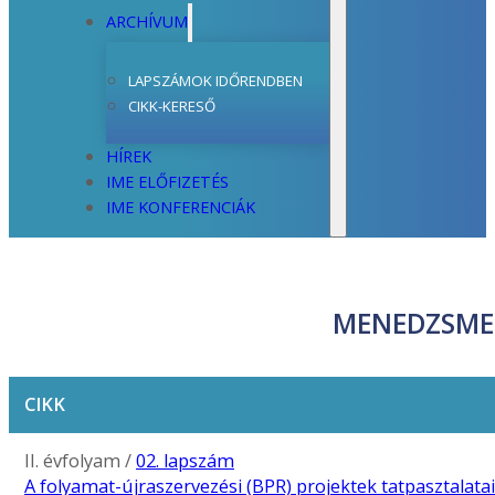
ARCHÍVUM
LAPSZÁMOK IDŐRENDBEN
CIKK-KERESŐ
HÍREK
IME ELŐFIZETÉS
IME KONFERENCIÁK
MENEDZSME
CIKK
II. évfolyam /
02. lapszám
A folyamat-újraszervezési (BPR) projektek tatpasztalat