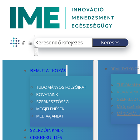
Keresés
Keresés
Follow us on Facebook
Follow us on LinkedIn
×
BEMUTATKOZÁ
BEMUTATKOZÁS
TUDOMÁNYO
TUDOMÁNYOS FOLYÓIRAT
ROVATAINK
ROVATAINK
SZERKESZT
SZERKESZTŐSÉG
MEGJELENÉ
MEGJELENÉSEK
MÉDIAAJÁNL
MÉDIAAJÁNLAT
SZERZŐINKNEK
CIKKBEKÜLDÉS