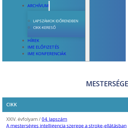
ARCHÍVUM
LAPSZÁMOK IDŐRENDBEN
CIKK-KERESŐ
HÍREK
IME ELŐFIZETÉS
IME KONFERENCIÁK
MESTERSÉGE
CIKK
XXIV. évfolyam /
04. lapszám
A mesterséges intelligencia szerepe a stroke-ellátásban