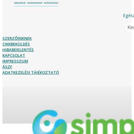
Egész
Ker
SZERZŐINKNEK
CIKKBEKÜLDÉS
HIBABEJELENTÉS
KAPCSOLAT
IMPRESSZUM
ÁSZF
ADATKEZELÉSI TÁJÉKOZTATÓ