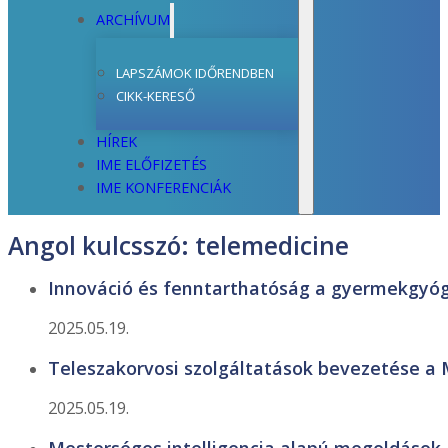
ARCHÍVUM
LAPSZÁMOK IDŐRENDBEN
CIKK-KERESŐ
HÍREK
IME ELŐFIZETÉS
IME KONFERENCIÁK
Angol kulcsszó:
telemedicine
Innováció és fenntarthatóság a gyermekgyó
2025.05.19.
Teleszakorvosi szolgáltatások bevezetése a 
2025.05.19.
Mesterséges intelligencia alapú megoldások