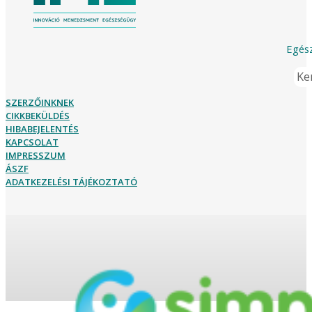
Egész
Ker
SZERZŐINKNEK
CIKKBEKÜLDÉS
HIBABEJELENTÉS
KAPCSOLAT
IMPRESSZUM
ÁSZF
ADATKEZELÉSI TÁJÉKOZTATÓ