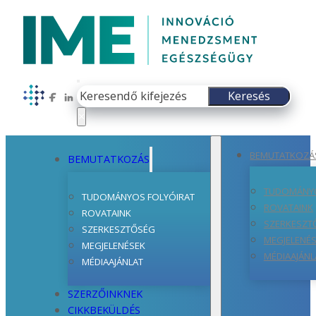
Keresés
Keresés
Follow us on Facebook
Follow us on LinkedIn
×
BEMUTATKOZÁ
BEMUTATKOZÁS
TUDOMÁNYO
TUDOMÁNYOS FOLYÓIRAT
ROVATAINK
ROVATAINK
SZERKESZT
SZERKESZTŐSÉG
MEGJELENÉ
MEGJELENÉSEK
MÉDIAAJÁNL
MÉDIAAJÁNLAT
SZERZŐINKNEK
CIKKBEKÜLDÉS