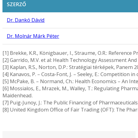
SZERZŐ
Dr. Dankó Dávid
Dr. Molnár Márk Péter
[1] Brekke, K.R., Königbauer, I., Straume, O.R.: Reference P
[2] Garrido, M.V. et al: Health Technology Assessment A
[3] Kaplan, R.S., Norton, D.P.: Stratégiai térképek, Panem 
[4] Kanavos, P. – Costa-Font, J. – Seeley, E.: Competition i
[5] McPake, B. – Normand, Ch.: Health Economics – An Int
[6] Mossialos, E., Mrazek, M., Walley, T.: Regulating Pharma
Maidenhead.
[7] Puig-Junoy, J.: The Public Financing of Pharmaceutica
[8] United Kingdom Office of Fair Trading (OFT): The Pha