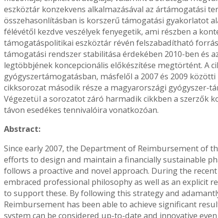
eszköztár konzekvens alkalmazásával az ártámogatási terü
összehasonlításban is korszerű támogatási gyakorlatot a
félévétől kezdve veszélyek fenyegetik, ami részben a konte
támogatáspolitikai eszköztár révén felszabadítható forrá
támogatási rendszer stabilitása érdekében 2010-ben és a
legtöbbjének koncepcionális előkészítése megtörtént. A cik
gyógyszertámogatásban, másfelől a 2007 és 2009 közötti
cikksorozat második része a magyarországi gyógyszer-támo
Végezetül a sorozatot záró harmadik cikkben a szerzők k
távon esedékes tennivalóira vonatkozóan.
Abstract:
Since early 2007, the Department of Reimbursement of th
efforts to design and maintain a financially sustainable
follows a proactive and novel approach. During the recent 
embraced professional philosophy as well as an explicit
to support these. By following this strategy and adamant
Reimbursement has been able to achieve significant resu
system can be considered up-to-date and innovative even 