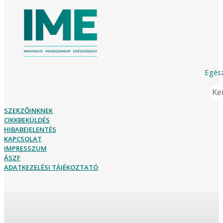
Egész
Ker
SZERZŐINKNEK
CIKKBEKÜLDÉS
HIBABEJELENTÉS
KAPCSOLAT
IMPRESSZUM
ÁSZF
ADATKEZELÉSI TÁJÉKOZTATÓ