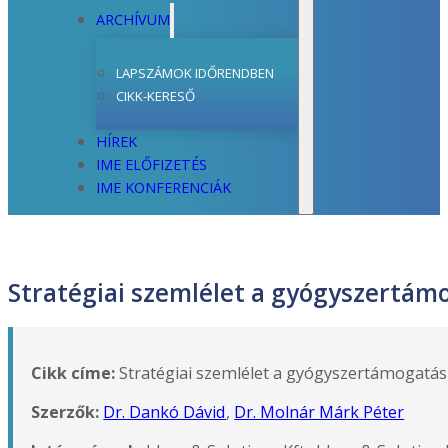
ARCHÍVUM
LAPSZÁMOK IDŐRENDBEN
CIKK-KERESŐ
HÍREK
IME ELŐFIZETÉS
IME KONFERENCIÁK
Stratégiai szemlélet a gyógyszertám
Cikk címe:
Stratégiai szemlélet a gyógyszertámogatás
Szerzők:
Dr. Dankó Dávid
,
Dr. Molnár Márk Péter