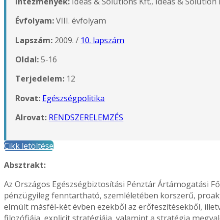
Intézmények:
Ideas & Solutions Kft., Ideas & Solution 
Évfolyam:
VIII. évfolyam
Lapszám:
2009. /
10. lapszám
Oldal:
5-16
Terjedelem:
12
Rovat:
Egészségpolitika
Alrovat:
RENDSZERELEMZÉS
Cikk letöltése
Absztrakt:
Az Országos Egészségbiztosítási Pénztár Ártámogatási Fő
pénzügyileg fenntartható, szemléletében korszerű, proak
elmúlt másfél-két évben ezekből az erőfeszítésekből, ille
filozófiája, explicit stratégiája, valamint a stratégia me