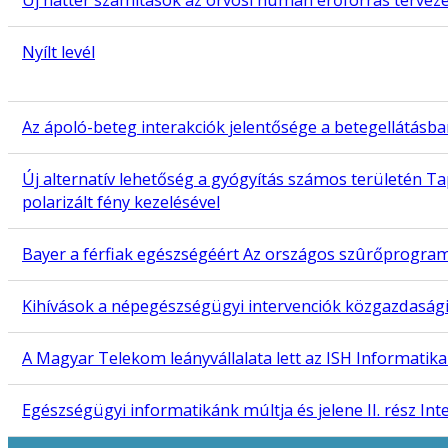
Új háttér számítások az orvosi humán erőforrás tervez
Nyílt levél
Az ápoló-beteg interakciók jelentősége a betegellátásb
Új alternatív lehetőség a gyógyítás számos területén Ta
polarizált fény kezelésével
Bayer a férfiak egészségéért Az országos szûrőprogram
Kihívások a népegészségügyi intervenciók közgazdaság
A Magyar Telekom leányvállalata lett az ISH Informatika 
Egészségügyi informatikánk múltja és jelene II. rész Int