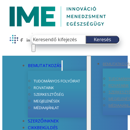
Keresés
Keresés
Follow us on Facebook
Follow us on LinkedIn
×
BEMUTATKOZÁ
BEMUTATKOZÁS
TUDOMÁNYO
TUDOMÁNYOS FOLYÓIRAT
ROVATAINK
ROVATAINK
SZERKESZT
SZERKESZTŐSÉG
MEGJELENÉ
MEGJELENÉSEK
MÉDIAAJÁNL
MÉDIAAJÁNLAT
SZERZŐINKNEK
CIKKBEKÜLDÉS