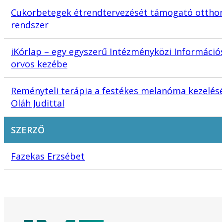
Cukorbetegek étrendtervezését támogató otthoni
rendszer
iKórlap – egy egyszerű Intézményközi Információ
orvos kezébe
Reményteli terápia a festékes melanóma kezelésér
Oláh Judittal
SZERZŐ
Fazekas Erzsébet