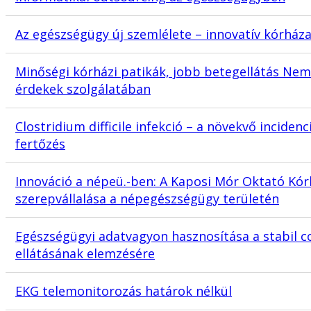
Az egészségügy új szemlélete – innovatív kórház
Minőségi kórházi patikák, jobb betegellátás Nem
érdekek szolgálatában
Clostridium difficile infekció – a növekvő inciden
fertőzés
Innováció a népeü.-ben: A Kaposi Mór Oktató Kór
szerepvállalása a népegészségügy területén
Egészségügyi adatvagyon hasznosítása a stabil c
ellátásának elemzésére
EKG telemonitorozás határok nélkül