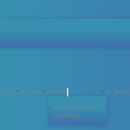
ERZŐINKNEK
CIKKBEKÜLDÉS
ARCHÍVUM
HÍREK
IME EL
LAPSZÁMOK IDŐRENDBEN
CIKK-KERESŐ