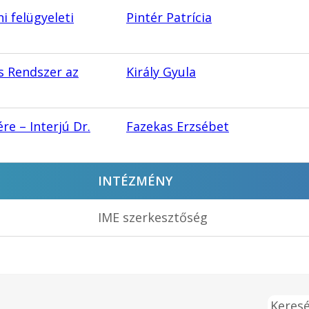
 felügyeleti
Pintér Patrícia
s Rendszer az
Király Gyula
e – Interjú Dr.
Fazekas Erzsébet
INTÉZMÉNY
IME szerkesztőség
Keresé