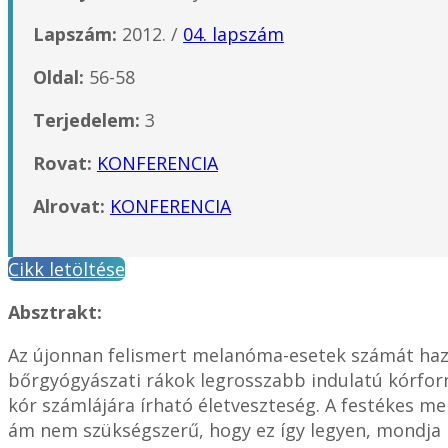
Lapszám:
2012. /
04. lapszám
Oldal:
56-58
Terjedelem:
3
Rovat:
KONFERENCIA
Alrovat:
KONFERENCIA
Cikk letöltése
Absztrakt:
Az újonnan felismert melanóma-esetek számát hazá
bőrgyógyászati rákok legrosszabb indulatú kórfor
kór számlájára írható életveszteség. A festékes m
ám nem szükségszerű, hogy ez így legyen, mondja 