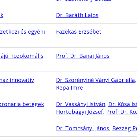
ak
Dr. Baráth Lajos
zetközi és egyéni
Fazekas Erzsébet
ciájú nozokomális
Prof. Dr. Banai János
ház innovatív
Dr. Szörényiné Ványi Gabriella
Repa Imre
oronaria betegek
Dr. Vassányi István
,
Dr. Kósa Is
Hortobágyi József
,
Prof. Dr. 
Dr. Tomcsányi János
,
Bezzeg P