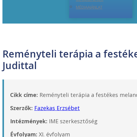
MÉDIAAJÁNLAT
Reményteli terápia a festék
Judittal
Cikk címe:
Reményteli terápia a festékes melanó
Szerzők:
Fazekas Erzsébet
Intézmények:
IME szerkesztőség
Évfolyam:
XI. évfolyam