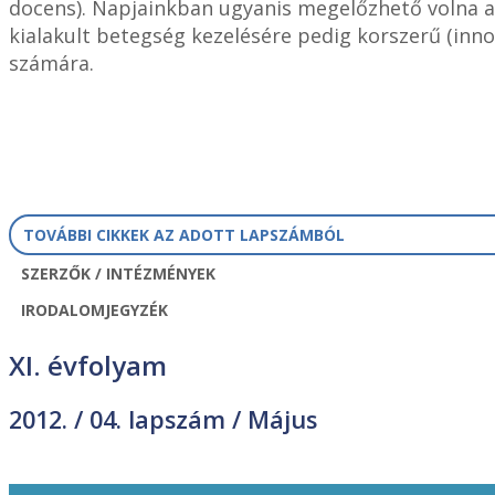
docens). Napjainkban ugyanis megelőzhető volna az
kialakult betegség kezelésére pedig korszerű (innov
számára.
TOVÁBBI CIKKEK AZ ADOTT LAPSZÁMBÓL
SZERZŐK / INTÉZMÉNYEK
IRODALOMJEGYZÉK
XI. évfolyam
2012. /
04. lapszám
/ Május