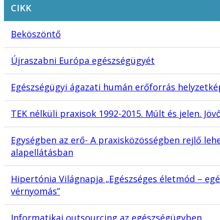
CIKK
Beköszöntő
Újraszabni Európa egészségügyét
Egészségügyi ágazati humán erőforrás helyzetké
TEK nélküli praxisok 1992-2015. Múlt és jelen. Jöv
Egységben az erő- A praxisközösségben rejlő leh
alapellátásban
Hipertónia Világnapja „Egészséges életmód – eg
vérnyomás”
Informatikai outsourcing az egészségügyben