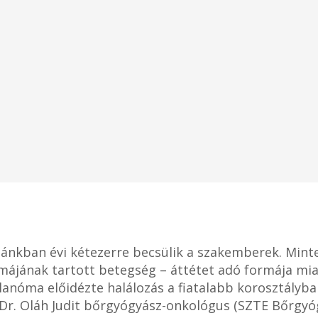
nkban évi kétezerre becsülik a szakemberek. Minteg
májának tartott betegség – áttétet adó formája mia
elanóma előidézte halálozás a fiatalabb korosztályb
Dr. Oláh Judit bőrgyógyász-onkológus (SZTE Bőrgyóg