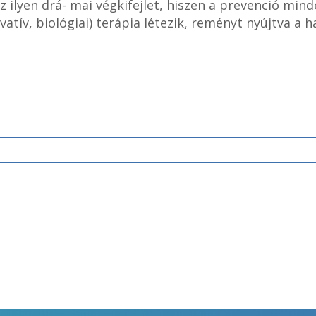
 ilyen drá- mai végkifejlet, hiszen a prevenció min
atív, biológiai) terápia létezik, reményt nyújtva a 