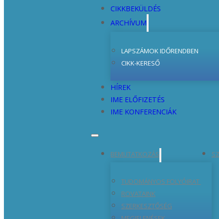
CIKKBEKÜLDÉS
ARCHÍVUM
LAPSZÁMOK IDŐRENDBEN
CIKK-KERESŐ
HÍREK
IME ELŐFIZETÉS
IME KONFERENCIÁK
BEMUTATKOZÁS
SZ
TUDOMÁNYOS FOLYÓIRAT
ROVATAINK
SZERKESZTŐSÉG
MEGJELENÉSEK