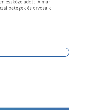
den eszköze adott. A már
hazai betegek és orvosaik