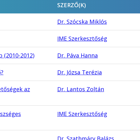
SZERZŐ(K)
Dr. Szócska Miklós
IME Szerkesztőség
p (2010-2012)
Dr. Páva Hanna
ő?
Dr. Józsa Terézia
etőségek az
Dr. Lantos Zoltán
észséges
IME Szerkesztőség
Dr. Szathmáry Balázs