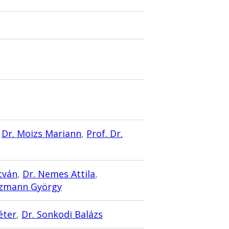
,
Dr. Moizs Mariann
,
Prof. Dr.
tván
,
Dr. Nemes Attila
,
Kozmann György
éter
,
Dr. Sonkodi Balázs