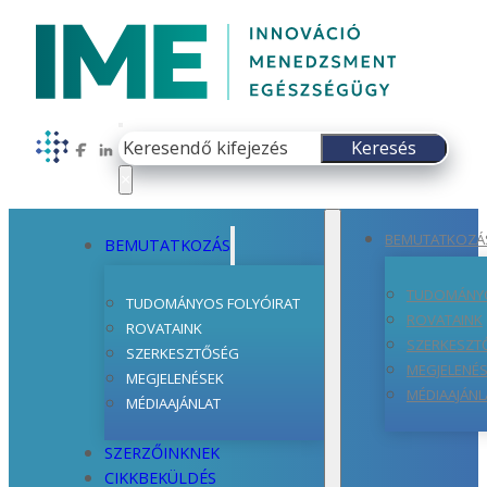
Keresés
Keresés
Follow us on Facebook
Follow us on LinkedIn
×
BEMUTATKOZÁ
BEMUTATKOZÁS
TUDOMÁNYO
TUDOMÁNYOS FOLYÓIRAT
ROVATAINK
ROVATAINK
SZERKESZT
SZERKESZTŐSÉG
MEGJELENÉ
MEGJELENÉSEK
MÉDIAAJÁNL
MÉDIAAJÁNLAT
SZERZŐINKNEK
CIKKBEKÜLDÉS