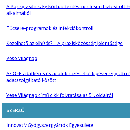
A Bajcsy-Zsilinszky Kórház térítésmentesen biztosított 
alkalmából
Tűcsere-programok és infekciókontroll
Kezelhető az elhízás? – A praxisközösség jelentősége
Vese Világnap
Az OEP adatkérés és adatelemzés első lépései, együttm
adatszolgáltató között
Vese Világnap című cikk folytatása az 51. oldalról
SZERZŐ
Innovatív Gyógyszergyártók Egyesülete