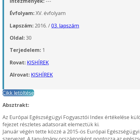
Intézmények:
---
Évfolyam:
XV. évfolyam
Lapszám:
2016. /
03. lapszám
Oldal:
30
Terjedelem:
1
Rovat:
KISHÍREK
Alrovat:
KISHÍREK
Cikk letöltése
Absztrakt:
Az Európai Egészségügyi Fogyasztói Index értékelése külö
fejezet részletes adatsorait elemeztük ki.
Január végén tette közzé a 2015-ös Európai Egészségügy
szervezet. A tanulmány országonként pontozza az egészs