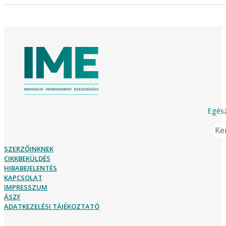
Egész
Ker
SZERZŐINKNEK
CIKKBEKÜLDÉS
HIBABEJELENTÉS
KAPCSOLAT
IMPRESSZUM
ÁSZF
ADATKEZELÉSI TÁJÉKOZTATÓ