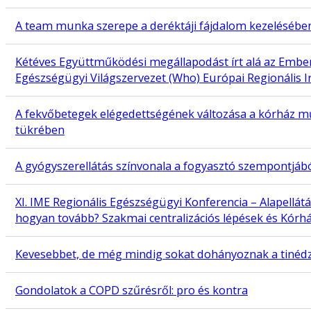
A team munka szerepe a deréktáji fájdalom kezelésébe
Kétéves Együttműködési megállapodást írt alá az Ember
Egészségügyi Világszervezet (Who) Európai Regionális I
A fekvőbetegek elégedettségének változása a kórház m
tükrében
A gyógyszerellátás színvonala a fogyasztó szempontjáb
XI. IME Regionális Egészségügyi Konferencia – Alapellátá
hogyan tovább? Szakmai centralizációs lépések és Kórház
Kevesebbet, de még mindig sokat dohányoznak a tinéd
Gondolatok a COPD szűrésről: pro és kontra