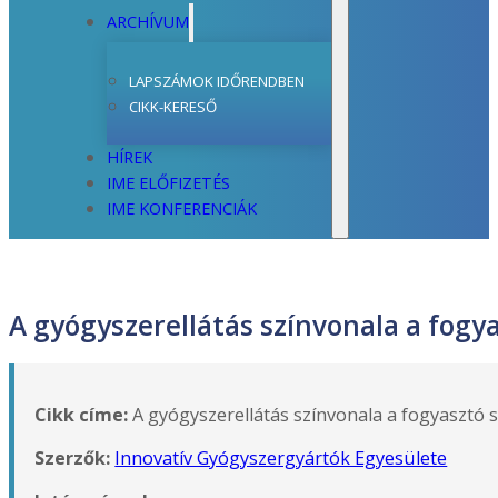
ARCHÍVUM
LAPSZÁMOK IDŐRENDBEN
CIKK-KERESŐ
HÍREK
IME ELŐFIZETÉS
IME KONFERENCIÁK
A gyógyszerellátás színvonala a fogy
Cikk címe:
A gyógyszerellátás színvonala a fogyasztó
Szerzők:
Innovatív Gyógyszergyártók Egyesülete