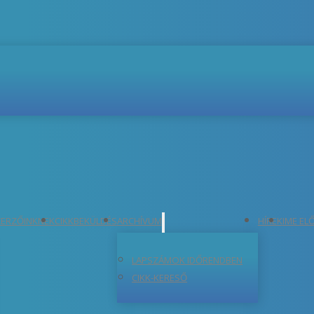
ERZŐINKNEK
CIKKBEKÜLDÉS
ARCHÍVUM
HÍREK
IME EL
LAPSZÁMOK IDŐRENDBEN
CIKK-KERESŐ