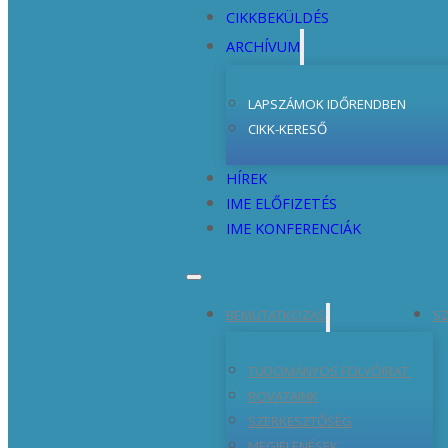
CIKKBEKÜLDÉS
ARCHÍVUM
LAPSZÁMOK IDŐRENDBEN
CIKK-KERESŐ
HÍREK
IME ELŐFIZETÉS
IME KONFERENCIÁK
BEMUTATKOZÁS
SZ
TUDOMÁNYOS FOLYÓIRAT
ROVATAINK
SZERKESZTŐSÉG
MEGJELENÉSEK