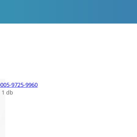
0005-9725-9960
 1 db