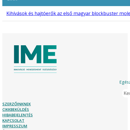
Kihívások és hajtóerők az első magyar blockbuster mol
Egész
Ker
SZERZŐINKNEK
CIKKBEKÜLDÉS
HIBABEJELENTÉS
KAPCSOLAT
IMPRESSZUM