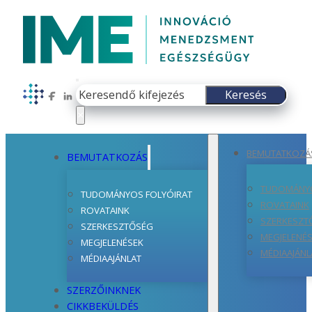
Keresés
Keresés
Follow us on Facebook
Follow us on LinkedIn
×
BEMUTATKOZÁ
BEMUTATKOZÁS
TUDOMÁNYO
TUDOMÁNYOS FOLYÓIRAT
ROVATAINK
ROVATAINK
SZERKESZT
SZERKESZTŐSÉG
MEGJELENÉ
MEGJELENÉSEK
MÉDIAAJÁNL
MÉDIAAJÁNLAT
SZERZŐINKNEK
CIKKBEKÜLDÉS