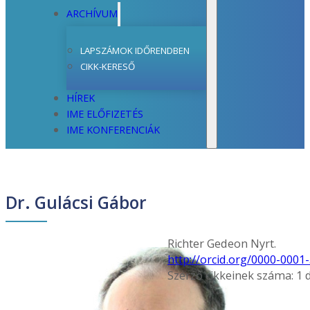
ARCHÍVUM
LAPSZÁMOK IDŐRENDBEN
CIKK-KERESŐ
HÍREK
IME ELŐFIZETÉS
IME KONFERENCIÁK
Dr. Gulácsi Gábor
Richter Gedeon Nyrt.
http://orcid.org/0000-0001
Szerző cikkeinek száma: 1 