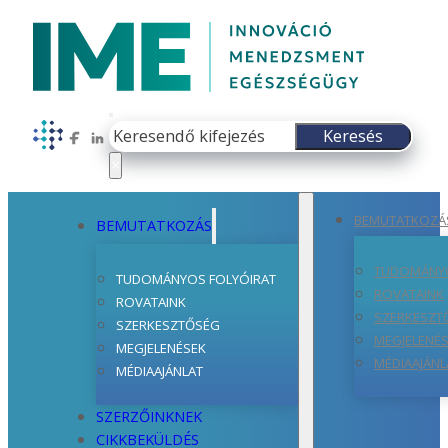
Keresés
Keresés
Follow us on Facebook
Follow us on LinkedIn
×
BEMUTATKOZÁ
BEMUTATKOZÁS
TUDOMÁNYO
TUDOMÁNYOS FOLYÓIRAT
ROVATAINK
ROVATAINK
SZERKESZT
SZERKESZTŐSÉG
MEGJELENÉ
MEGJELENÉSEK
MÉDIAAJÁNL
MÉDIAAJÁNLAT
SZERZŐINKNEK
CIKKBEKÜLDÉS