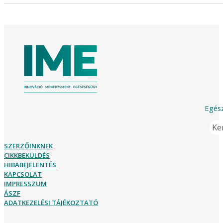
Egész
Ker
SZERZŐINKNEK
CIKKBEKÜLDÉS
HIBABEJELENTÉS
KAPCSOLAT
IMPRESSZUM
ÁSZF
ADATKEZELÉSI TÁJÉKOZTATÓ