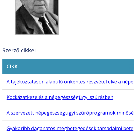
Szerző cikkei
CIKK
A tájékoztatáson alapuló önkéntes részvétel elve a né
Kockázatkezelés a népegészségügyi szűrésben
A szervezett népegészségügyi szűrőprogramok minőség
Gyakoribb daganatos megbetegedések társadalmi bet