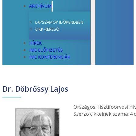
ARCHÍVUM
LAPSZÁMOK IDŐRENDBEN
CIKK-KERESŐ
HÍREK
IME ELŐFIZETÉS
IME KONFERENCIÁK
Dr. Döbrőssy Lajos
Országos Tisztifőorvosi Hiv
Szerző cikkeinek száma: 4 