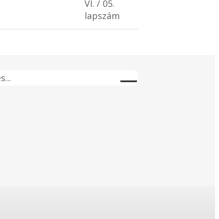
VI. / 05.
lapszám
s