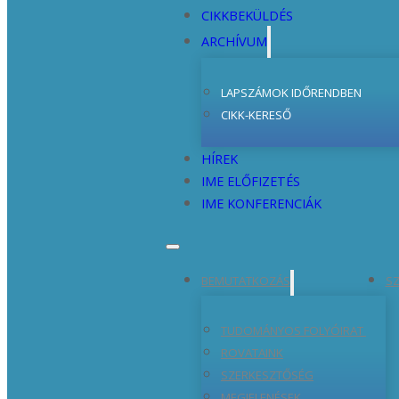
CIKKBEKÜLDÉS
ARCHÍVUM
LAPSZÁMOK IDŐRENDBEN
CIKK-KERESŐ
HÍREK
IME ELŐFIZETÉS
IME KONFERENCIÁK
BEMUTATKOZÁS
SZ
TUDOMÁNYOS FOLYÓIRAT
ROVATAINK
SZERKESZTŐSÉG
MEGJELENÉSEK