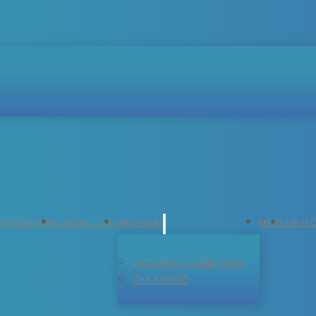
ERZŐINKNEK
CIKKBEKÜLDÉS
ARCHÍVUM
HÍREK
IME EL
LAPSZÁMOK IDŐRENDBEN
CIKK-KERESŐ