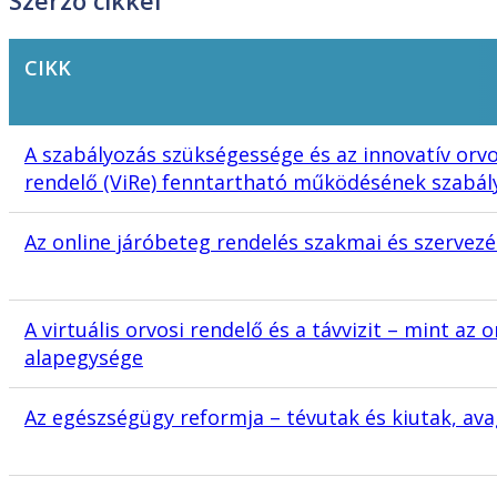
Szerző cikkei
CIKK
A szabályozás szükségessége és az innovatív orvo
rendelő (ViRe) fenntartható működésének szabál
Az online járóbeteg rendelés szakmai és szervez
A virtuális orvosi rendelő és a távvizit – mint az
alapegysége
Az egészségügy reformja – tévutak és kiutak, avagy