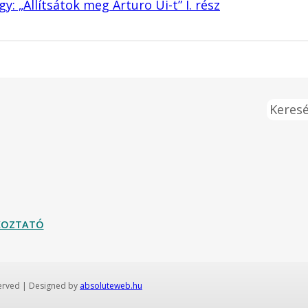
: „Állítsátok meg Arturo Ui-t” I. rész
Keresé
ÉKOZTATÓ
served | Designed by
absoluteweb.hu