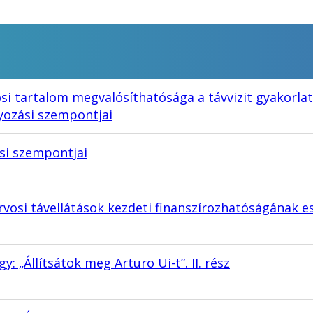
si tartalom megvalósíthatósága a távvizit gyakorlatá
yozási szempontjai
ési szempontjai
 orvosi távellátások kezdeti finanszírozhatóságának e
: „Állítsátok meg Arturo Ui-t”. II. rész